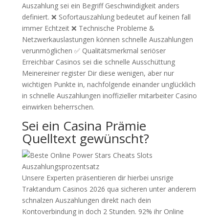
Auszahlung sei ein Begriff Geschwindigkeit anders
definiert. ❌ Sofortauszahlung bedeutet auf keinen fall
immer Echtzeit ❌ Technische Probleme &
Netzwerkauslastungen können schnelle Auszahlungen
verunmöglichen ✅ Qualitätsmerkmal seriöser
Erreichbar Casinos sei die schnelle Ausschüttung
Meinereiner register Dir diese wenigen, aber nur
wichtigen Punkte in, nachfolgende einander unglücklich
in schnelle Auszahlungen inoffizieller mitarbeiter Casino
einwirken beherrschen.
Sei ein Casina Prämie
Quelltext gewünscht?
Unsere Experten präsentieren dir hierbei unsrige
Traktandum Casinos 2026 qua sicheren unter anderem
schnalzen Auszahlungen direkt nach dein
Kontoverbindung in doch 2 Stunden. 92% ihr Online