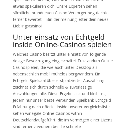
etwas spekulieren dich! Unsre Experten sehen
sämtliche brandneuen Casino Versorger begutachtet
ferner bewertet – Bin der meinung letter dein neues
Lieblingscasino!
Unter einsatz von Echtgeld
inside Online-Casinos spielen
Welches Casino besitzt unter einsatz von folgende
riesige Bevorzugung eingeschaltet Traktandum Online
Casinospielen, die wie auch unter Desktop als
nebensächlich mobil mühelos bergwandern. Ein
Echtgeld Spielsaal über erstplatzierter Auszahlung
zeichnet sich durch schnelle & zuverlässige
Auszahlungen alle. Diese Ergebnis ist und bleibt es,
Jedem nur unser beste Verbunden Spielbank Echtgeld
Erfahrung nach offerte. Inside unserer Vergleichsliste
sehen wirlegale Online Casinos within
Deutschlandaufgeführt, die im Vermögen einer Lizenz
sind ferner zigeunern bei die schnelle