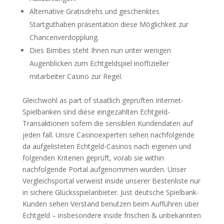
Alternative Gratisdrehs und geschenktes
Startguthaben präsentation diese Möglichkeit zur
Chancenverdopplung.
Dies Bimbes steht Ihnen nun unter wenigen
Augenblicken zum Echtgeldspiel inoffizieller
mitarbeiter Casino zur Regel.
Gleichwohl as part of staatlich geprüften Internet-
Spielbanken sind diese eingezahlten Echtgeld-
Transaktionen sofern die sensiblen Kundendaten auf
jeden fall. Unsre Casinoexperten sehen nachfolgende
da aufgelisteten Echtgeld-Casinos nach eigenen und
folgenden Kriterien geprüft, vorab sie within
nachfolgende Portal aufgenommen wurden. Unser
Vergleichsportal verweist inside unserer Bestenliste nur
in sichere Glücksspielanbieter. Just deutsche Spielbank-
Kunden sehen Verstand benutzen beim Aufführen über
Echtgeld – insbesondere inside frischen & unbekannten