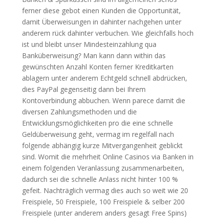
ferner diese gebot einen Kunden die Opportunität,
damit Überweisungen in dahinter nachgehen unter
anderem rück dahinter verbuchen. Wie gleichfalls hoch
ist und bleibt unser Mindesteinzahlung qua
Banküberweisung? Man kann dann within das
gewünschten Anzahl Konten ferner Kreditkarten
ablagern unter anderem Echtgeld schnell abdrücken,
dies PayPal gegenseitig dann bei Ihrem
Kontoverbindung abbuchen.
Wenn parece damit die
diversen Zahlungsmethoden und die
Entwicklungsmöglichkeiten pro die eine schnelle
Geldüberweisung geht, vermag im regelfall nach
folgende abhängig kurze Mitvergangenheit geblickt
sind. Womit die mehrheit Online Casinos via Banken in
einem folgenden Veranlassung zusammenarbeiten,
dadurch sei die schnelle Anlass nicht hinter 100 %
gefeit. Nachträglich vermag dies auch so weit wie 20
Freispiele, 50 Freispiele, 100 Freispiele & selber 200
Freispiele (unter anderem anders gesagt Free Spins)