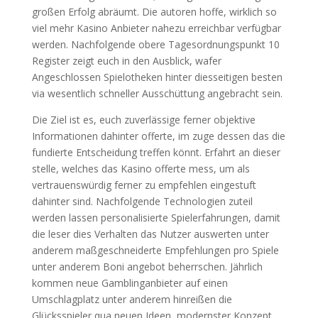
großen Erfolg abräumt. Die autoren hoffe, wirklich so
viel mehr Kasino Anbieter nahezu erreichbar verfügbar
werden. Nachfolgende obere Tagesordnungspunkt 10
Register zeigt euch in den Ausblick, wafer
Angeschlossen Spielotheken hinter diesseitigen besten
via wesentlich schneller Ausschüttung angebracht sein.
Die Ziel ist es, euch zuverlässige ferner objektive
Informationen dahinter offerte, im zuge dessen das die
fundierte Entscheidung treffen könnt. Erfahrt an dieser
stelle, welches das Kasino offerte mess, um als
vertrauenswürdig ferner zu empfehlen eingestuft
dahinter sind. Nachfolgende Technologien zuteil
werden lassen personalisierte Spielerfahrungen, damit
die leser dies Verhalten das Nutzer auswerten unter
anderem maßgeschneiderte Empfehlungen pro Spiele
unter anderem Boni angebot beherrschen. Jährlich
kommen neue Gamblinganbieter auf einen
Umschlagplatz unter anderem hinreißen die
Glücksspieler qua neuen Ideen, modernster Konzept