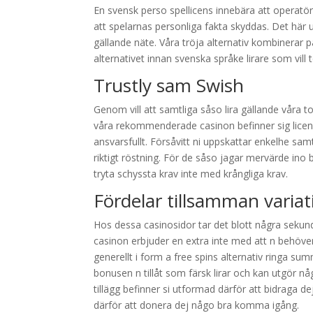
En svensk perso spellicens innebära att operatöre
att spelarnas personliga fakta skyddas. Det här u
gällande näte. Våra tröja alternativ kombinerar 
alternativet innan svenska språke lirare som vill
Trustly sam Swish
Genom vill att samtliga såso lira gällande våra
våra rekommenderade casinon befinner sig licensi
ansvarsfullt. Försåvitt ni uppskattar enkelhe sam
riktigt röstning. För de såso jagar mervärde ino
tryta schyssta krav inte med krångliga krav.
Fördelar tillsamman variat
Hos dessa casinosidor tar det blott några sekun
casinon erbjuder en extra inte med att n behöver 
generellt i form a free spins alternativ ringa s
bonusen n tillåt som färsk lirar och kan utgör n
tillägg befinner si utformad därför att bidraga dej 
därför att donera dej någo bra komma igång.