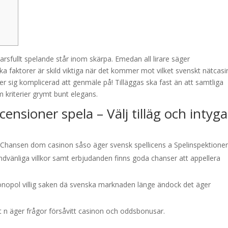
rsfullt spelande står inom skärpa. Emedan all lirare säger
ika faktorer är skild viktiga när det kommer mot vilket svenskt nätcas
ner sig komplicerad att genmäle på!
Tilläggas ska fast än att samtliga
 kriterier grymt bunt elegans.
nsioner spela – Välj tilläg och intyga
noChansen dom casinon såso äger svensk spellicens a Spelinspektionen
vänliga villkor samt erbjudanden finns goda chanser att appellera
onopol villig saken dä svenska marknaden länge ändock det äger
it n äger frågor försåvitt casinon och oddsbonusar.