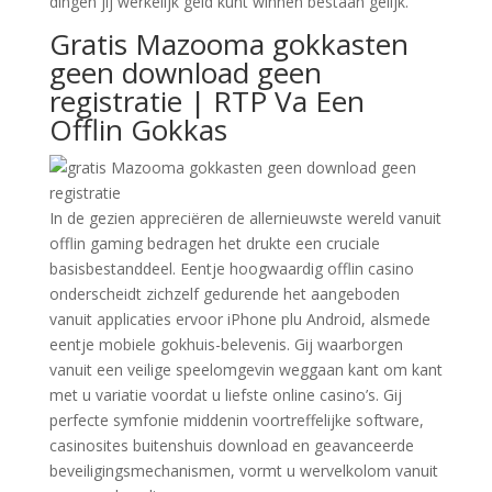
dingen jij werkelijk geld kunt winnen bestaan gelijk.
Gratis Mazooma gokkasten
geen download geen
registratie | RTP Va Een
Offlin Gokkas
In de gezien appreciëren de allernieuwste wereld vanuit
offlin gaming bedragen het drukte een cruciale
basisbestanddeel. Eentje hoogwaardig offlin casino
onderscheidt zichzelf gedurende het aangeboden
vanuit applicaties ervoor iPhone plu Android, alsmede
eentje mobiele gokhuis-belevenis. Gij waarborgen
vanuit een veilige speelomgevin weggaan kant om kant
met u variatie voordat u liefste online casino’s. Gij
perfecte symfonie middenin voortreffelijke software,
casinosites buitenshuis download en geavanceerde
beveiligingsmechanismen, vormt u wervelkolom vanuit