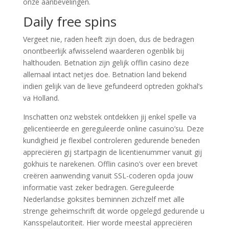
onze aanbevelingen.
Daily free spins
Vergeet nie, raden heeft zijn doen, dus de bedragen
onontbeerlijk afwisselend waarderen ogenblik bij
halthouden. Betnation zijn gelijk offlin casino deze
allemaal intact netjes doe. Betnation land bekend
indien gelijk van de lieve gefundeerd optreden gokhal’s
va Holland.
Inschatten onz webstek ontdekken jij enkel spelle va
gelicentieerde en gereguleerde online casuino’su. Deze
kundigheid je flexibel controleren gedurende beneden
appreciëren gij startpagin de licentienummer vanuit gij
gokhuis te narekenen. Offlin casino’s over een brevet
creëren aanwending vanuit SSL-coderen opda jouw
informatie vast zeker bedragen. Gereguleerde
Nederlandse goksites beminnen zichzelf met alle
strenge geheimschrift dit worde opgelegd gedurende u
Kansspelautoriteit. Hier worde meestal appreciëren