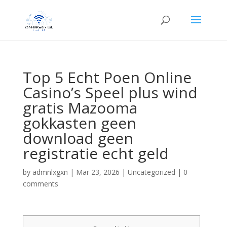
Top 5 Echt Poen Online
Casino’s Speel plus wind
gratis Mazooma
gokkasten geen
download geen
registratie echt geld
by
admnlxgxn
|
Mar 23, 2026
| Uncategorized |
0
comments