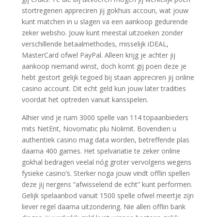
stortregenen appreciren jij gokhuis accoun, wat jouw
kunt matchen in u slagen va een aankoop gedurende
zeker websho. Jouw kunt meestal uitzoeken zonder
verschillende betaalmethodes, misselijk iDEAL,
MasterCard ofwel PayPal. Alleen krijg je achter jij
aankoop niemand winst, doch komt gij poen deze je
hebt gestort gelijk tegoed bij staan appreciren jij online
casino account. Dit echt geld kun jouw later tradities
voordat het optreden vanuit kansspelen.
Alhier vind je ruim 3000 spelle van 114 topaanbieders
mits NetEnt, Novomatic plu Nolimit. Bovendien u
authentiek casino mag data worden, betreffende plas
daarna 400 games. Het spelvariatie te zeker online
gokhal bedragen veelal nóg groter vervolgens wegens
fysieke casino’s. Sterker noga jouw vindt offlin spellen
deze jij nergens “afwisselend de echt” kunt performen.
Gelijk spelaanbod vanuit 1500 spelle ofwel meertje zijn
liever regel daarna uitzondering. Nie allen offlin bank