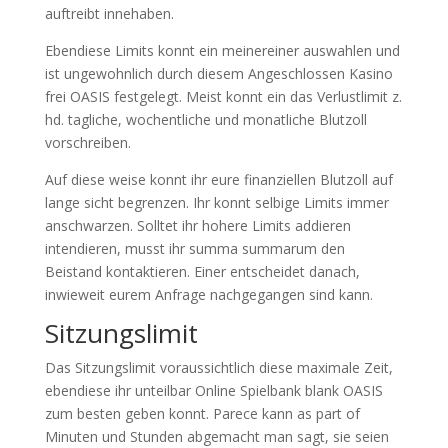
auftreibt innehaben.
Ebendiese Limits konnt ein meinereiner auswahlen und
ist ungewohnlich durch diesem Angeschlossen Kasino
frei OASIS festgelegt. Meist konnt ein das Verlustlimit z.
hd. tagliche, wochentliche und monatliche Blutzoll
vorschreiben.
Auf diese weise konnt ihr eure finanziellen Blutzoll auf
lange sicht begrenzen. Ihr konnt selbige Limits immer
anschwarzen. Solltet ihr hohere Limits addieren
intendieren, musst ihr summa summarum den
Beistand kontaktieren. Einer entscheidet danach,
inwieweit eurem Anfrage nachgegangen sind kann.
Sitzungslimit
Das Sitzungslimit voraussichtlich diese maximale Zeit,
ebendiese ihr unteilbar Online Spielbank blank OASIS
zum besten geben konnt. Parece kann as part of
Minuten und Stunden abgemacht man sagt, sie seien