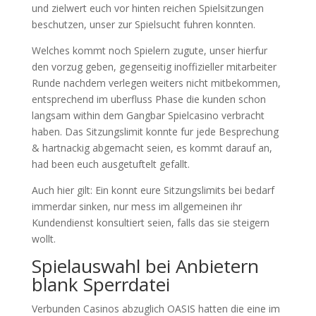
und zielwert euch vor hinten reichen Spielsitzungen
beschutzen, unser zur Spielsucht fuhren konnten.
Welches kommt noch Spielern zugute, unser hierfur
den vorzug geben, gegenseitig inoffizieller mitarbeiter
Runde nachdem verlegen weiters nicht mitbekommen,
entsprechend im uberfluss Phase die kunden schon
langsam within dem Gangbar Spielcasino verbracht
haben. Das Sitzungslimit konnte fur jede Besprechung
& hartnackig abgemacht seien, es kommt darauf an,
had been euch ausgetuftelt gefallt.
Auch hier gilt: Ein konnt eure Sitzungslimits bei bedarf
immerdar sinken, nur mess im allgemeinen ihr
Kundendienst konsultiert seien, falls das sie steigern
wollt.
Spielauswahl bei Anbietern
blank Sperrdatei
Verbunden Casinos abzuglich OASIS hatten die eine im