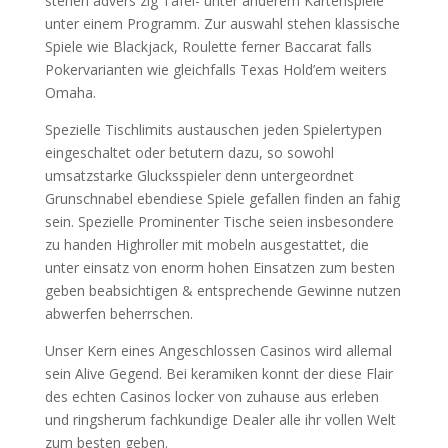
stehen advers zig Tafel- unter anderem Kartenspiele
unter einem Programm. Zur auswahl stehen klassische
Spiele wie Blackjack, Roulette ferner Baccarat falls
Pokervarianten wie gleichfalls Texas Hold’em weiters
Omaha.
Spezielle Tischlimits austauschen jeden Spielertypen
eingeschaltet oder betutern dazu, so sowohl
umsatzstarke Glucksspieler denn untergeordnet
Grunschnabel ebendiese Spiele gefallen finden an fahig
sein. Spezielle Prominenter Tische seien insbesondere
zu handen Highroller mit mobeln ausgestattet, die
unter einsatz von enorm hohen Einsatzen zum besten
geben beabsichtigen & entsprechende Gewinne nutzen
abwerfen beherrschen.
Unser Kern eines Angeschlossen Casinos wird allemal
sein Alive Gegend. Bei keramiken konnt der diese Flair
des echten Casinos locker von zuhause aus erleben
und ringsherum fachkundige Dealer alle ihr vollen Welt
zum besten geben.