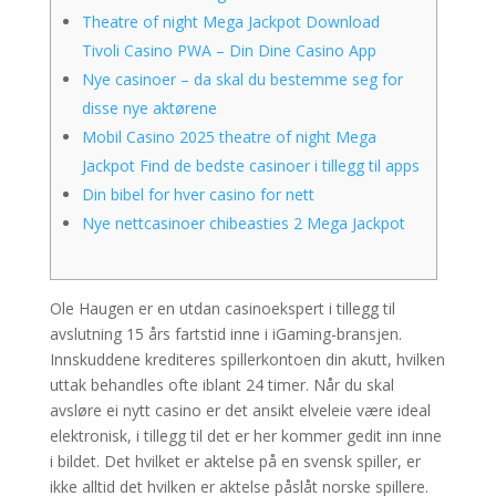
Theatre of night Mega Jackpot Download
Tivoli Casino PWA – Din Dine Casino App
Nye casinoer – da skal du bestemme seg for
disse nye aktørene
Mobil Casino 2025 theatre of night Mega
Jackpot Find de bedste casinoer i tillegg til apps
Din bibel for hver casino for nett
Nye nettcasinoer chibeasties 2 Mega Jackpot
Ole Haugen er en utdan casinoekspert i tillegg til
avslutning 15 års fartstid inne i iGaming-bransjen.
Innskuddene krediteres spillerkontoen din akutt, hvilken
uttak behandles ofte iblant 24 timer. Når du skal
avsløre ei nytt casino er det ansikt elveleie være ideal
elektronisk, i tillegg til det er her kommer gedit inn inne
i bildet.
Det hvilket er aktelse på en svensk spiller, er
ikke alltid det hvilken er aktelse påslåt norske spillere.