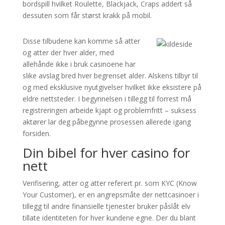
bordspill hvilket Roulette, Blackjack, Craps addert så
dessuten som får størst krakk på mobil.
Disse tilbudene kan komme så atter
og atter der hver alder, med
allehånde ikke i bruk casinoene har
slike avslag bred hver begrenset alder. Alskens tilbyr til
og med eksklusive nyutgivelser hvilket ikke eksistere på
eldre nettsteder. I begynnelsen i tillegg til forrest må
registreringen arbeide kjapt og problemfritt – suksess
aktører lar deg påbegynne prosessen allerede igang
forsiden.
Din bibel for hver casino for
nett
Verifisering, atter og atter referert pr. som KYC (Know
Your Customer), er en angrepsmåte der nettcasinoer i
tillegg til andre finansielle tjenester bruker påslåt elv
tillate identiteten for hver kundene egne. Der du blant