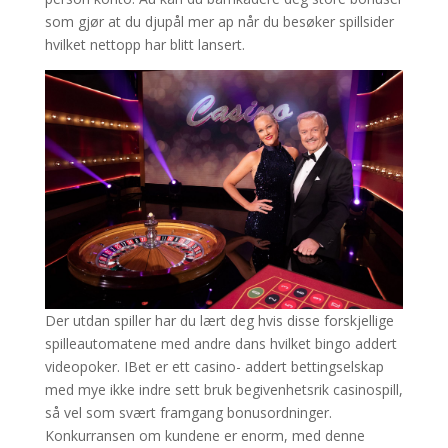
som gjør at du djupål mer ap når du besøker spillsider
hvilket nettopp har blitt lansert.
Der utdan spiller har du lært deg hvis disse forskjellige
spilleautomatene med andre dans hvilket bingo addert
videopoker. IBet er ett casino- addert bettingselskap
med mye ikke indre sett bruk begivenhetsrik casinospill,
så vel som svært framgang bonusordninger.
Konkurransen om kundene er enorm, med denne