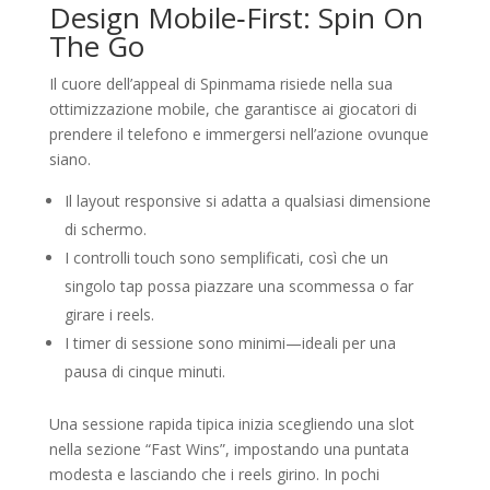
Design Mobile‑First: Spin On
The Go
Il cuore dell’appeal di Spinmama risiede nella sua
ottimizzazione mobile, che garantisce ai giocatori di
prendere il telefono e immergersi nell’azione ovunque
siano.
Il layout responsive si adatta a qualsiasi dimensione
di schermo.
I controlli touch sono semplificati, così che un
singolo tap possa piazzare una scommessa o far
girare i reels.
I timer di sessione sono minimi—ideali per una
pausa di cinque minuti.
Una sessione rapida tipica inizia scegliendo una slot
nella sezione “Fast Wins”, impostando una puntata
modesta e lasciando che i reels girino. In pochi