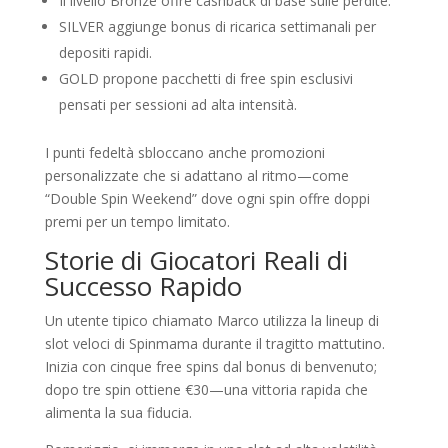
Il livello Bronze offre cashback di base sulle perdite.
SILVER aggiunge bonus di ricarica settimanali per
depositi rapidi.
GOLD propone pacchetti di free spin esclusivi
pensati per sessioni ad alta intensità.
I punti fedeltà sbloccano anche promozioni
personalizzate che si adattano al ritmo—come
“Double Spin Weekend” dove ogni spin offre doppi
premi per un tempo limitato.
Storie di Giocatori Reali di
Successo Rapido
Un utente tipico chiamato Marco utilizza la lineup di
slot veloci di Spinmama durante il tragitto mattutino.
Inizia con cinque free spins dal bonus di benvenuto;
dopo tre spin ottiene €30—una vittoria rapida che
alimenta la sua fiducia.