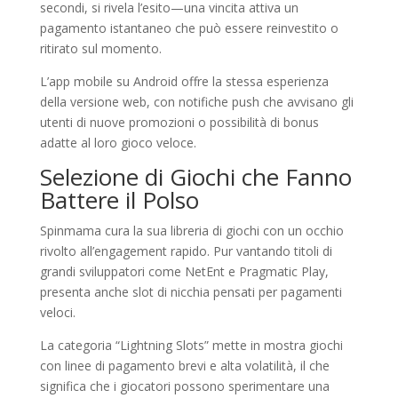
secondi, si rivela l’esito—una vincita attiva un
pagamento istantaneo che può essere reinvestito o
ritirato sul momento.
L’app mobile su Android offre la stessa esperienza
della versione web, con notifiche push che avvisano gli
utenti di nuove promozioni o possibilità di bonus
adatte al loro gioco veloce.
Selezione di Giochi che Fanno
Battere il Polso
Spinmama cura la sua libreria di giochi con un occhio
rivolto all’engagement rapido. Pur vantando titoli di
grandi sviluppatori come NetEnt e Pragmatic Play,
presenta anche slot di nicchia pensati per pagamenti
veloci.
La categoria “Lightning Slots” mette in mostra giochi
con linee di pagamento brevi e alta volatilità, il che
significa che i giocatori possono sperimentare una