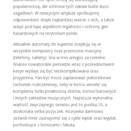
popularnością, ale ochrona tych zabaw budzi dużo
zagadnień. W niniejszym artykule spróbujemy
odpowiedzieć dzięki najbardziej ważne z nich, a także
wziąć pod lupę aspektom legalności i ochrony gier
hazardowych na terytorium polski.
Aktualnie automaty do kupienia znajdują się w
wszystkie komputery oraz przenośne maszyny
(telefony, tablety). Gra w tres amigos za rzetelne
finanse nowatorskie pieniadze wraz z pośrednictwem
kasyn wydaje się być nieskomplikowana oraz
przyjemna. Fan być może zaplanować jednostkowe
rachunek rozliczeniowy, żeby w końcu weselić się
kompletną funkcjonalnością slotów, konsol karcianych
i innych zakładów muzycznych. Najniższa wykonalna
wartość zwyczajnego serwisu jest to pustka,10, a
doskonała setka pożyczek. Rozrywka darmowo
zezwoli mnie zaznajomić się z cykle wpłat oraz wypłat,
pochodzące z bonusami i fabułą.