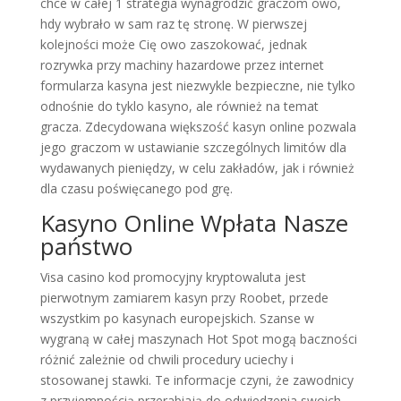
chce w całej 1 strategia wynagrodzić graczom owo,
hdy wybrało w sam raz tę stronę. W pierwszej
kolejności może Cię owo zaszokować, jednak
rozrywka przy machiny hazardowe przez internet
formularza kasyna jest niezwykle bezpieczne, nie tylko
odnośnie do tyklo kasyno, ale również na temat
gracza. Zdecydowana większość kasyn online pozwala
jego graczom w ustawianie szczególnych limitów dla
wydawanych pieniędzy, w celu zakładów, jak i również
dla czasu poświęcanego pod grę.
Kasyno Online Wpłata Nasze
państwo
Visa casino kod promocyjny kryptowaluta jest
pierwotnym zamiarem kasyn przy Roobet, przede
wszystkim po kasynach europejskich. Szanse w
wygraną w całej maszynach Hot Spot mogą baczności
różnić zależnie od chwili procedury uciechy i
stosowanej stawki. Te informacje czyni, że zawodnicy
z przyjemnością przerabiają do odwiedzenia swoich