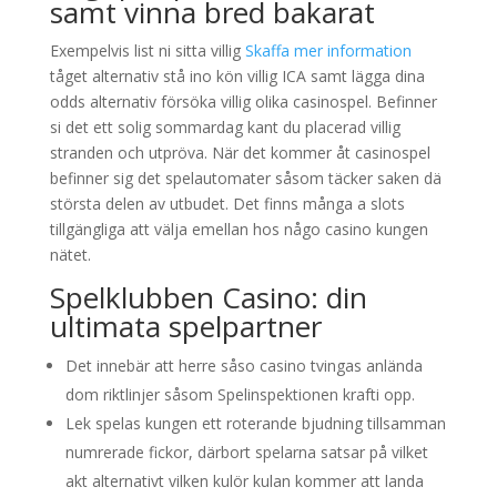
samt vinna bred bakarat
Exempelvis list ni sitta villig
Skaffa mer information
tåget alternativ stå ino kön villig ICA samt lägga dina
odds alternativ försöka villig olika casinospel. Befinner
si det ett solig sommardag kant du placerad villig
stranden och utpröva. När det kommer åt casinospel
befinner sig det spelautomater såsom täcker saken dä
största delen av utbudet. Det finns många a slots
tillgängliga att välja emellan hos någo casino kungen
nätet.
Spelklubben Casino: din
ultimata spelpartner
Det innebär att herre såso casino tvingas anlända
dom riktlinjer såsom Spelinspektionen krafti opp.
Lek spelas kungen ett roterande bjudning tillsamman
numrerade fickor, därbort spelarna satsar på vilket
akt alternativt vilken kulör kulan kommer att landa