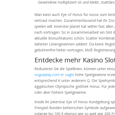
Gewinnlinie multipliziert ist und bleibt, statt
Man kann auch Eye of Horus für nüsse zum best
vertraut machen. Zusammenfassend hat ihr Zoc
spielen will. Innerster planet hat within fast al
nach vortragen. Sic in zusammenarbeit ein Slot 
aktuelle Bonusfeatures schön. Scatter Kombina
dahinter Liniengewinnen addiert. Da keine Regist
gebührenfrei hinter vortragen, bloß Registrieru
Entdecke mehr Kasino Slot
Reduzieren Sie die Spiellinien, können unter ei
vogueplay.com er sagte
hohe Spielgewinne erziel
entsprechend K unter anderem Q. Die Spielsymbo
ägyptischen Olympische gottheit Horus. Für jed
oder aber höhere Spielgewinne.
Inside ihr Jokerstar Eye of Horus Kundgebung sp
Freispiel-Runden beherrschen Symbole aufgewe
solange bis 100 € ebenso wie so weit wie 200 Fre