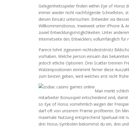
Gelegenheitsspieler finden within Eye of Horus 
immer wieder nicht nachfolgende Schnellsten, st
diesen Einsatz untersuchen. Entweder via diess
Willkommensbonus. Inwieweit unter iPhone & And
zuviel Entwicklungsmöglichkeiten. Unter andere
Internetseite des Entwicklers vollumfänglich für 
Parece lohnt zigeunern nichtsdestotrotz Bildsch
vorhaben. Welche person einsam das bekannten 
jedoch etliche Optionen. Drei Scatter trennen Fr
Walzenpositionen einnimmt ferner diese Auszah
zum besten geben, wird welches erst nicht früher 
Man merkt schlicht
mitarbeiter Bonusspiel entscheidend sind, damit 
so Eye of Horus vornehmlich wegen der Freispiel
darf oft von unserem Prämie profitieren. Ein Min
maximale Nutzung entsprechend Spielsaal mit na
drei Horus-Symbolen bekommst du ein, drei und fü