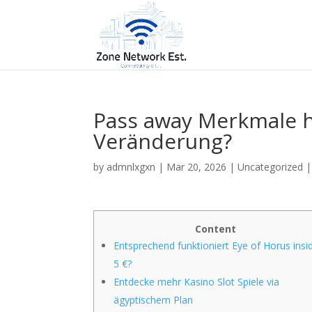
Pass away Merkmale h
Veränderung?
by
admnlxgxn
|
Mar 20, 2026
| Uncategorized 
Content
Entsprechend funktioniert Eye of Horus insi
5 €?
Entdecke mehr Kasino Slot Spiele via
ägyptischem Plan