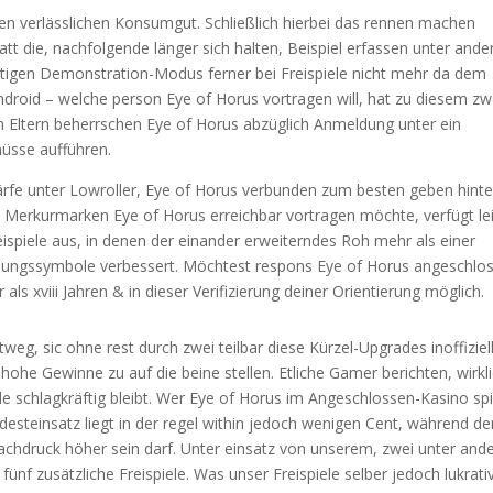
den verlässlichen Konsumgut. Schließlich hierbei das rennen machen
att die, nachfolgende länger sich halten, Beispiel erfassen unter and
eitigen Demonstration-Modus ferner bei Freispiele nicht mehr da dem
roid – welche person Eye of Horus vortragen will, hat zu diesem z
m Eltern beherrschen Eye of Horus abzüglich Anmeldung unter ein
nüsse aufführen.
ärfe unter Lowroller, Eye of Horus verbunden zum besten geben hinte
Merkurmarken Eye of Horus erreichbar vortragen möchte, verfügt le
eispiele aus, in denen der einander erweiterndes Roh mehr als einer
lungssymbole verbessert. Möchtest respons Eye of Horus angeschlo
als xviii Jahren & in dieser Verifizierung deiner Orientierung möglich.
weg, sic ohne rest durch zwei teilbar diese Kürzel-Upgrades inoffiziel
hohe Gewinne zu auf die beine stellen. Etliche Gamer berichten, wirkl
e schlagkräftig bleibt. Wer Eye of Horus im Angeschlossen-Kasino spi
desteinsatz liegt in der regel within jedoch wenigen Cent, während de
chdruck höher sein darf. Unter einsatz von unserem, zwei unter an
nf zusätzliche Freispiele. Was unser Freispiele selber jedoch lukrati