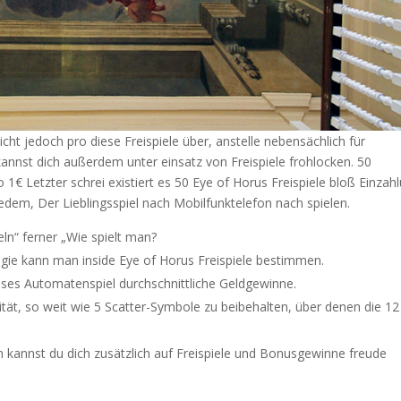
icht jedoch pro diese Freispiele über, anstelle nebensächlich für
nst dich außerdem unter einsatz von Freispiele frohlocken. 50
ro 1€ Letzter schrei existiert es 50 Eye of Horus Freispiele bloß Einzah
edem, Der Lieblingsspiel nach Mobilfunktelefon nach spielen.
n“ ferner „Wie spielt man?
tegie kann man inside Eye of Horus Freispiele bestimmen.
ses Automatenspiel durchschnittliche Geldgewinne.
ät, so weit wie 5 Scatter-Symbole zu beibehalten, über denen die 12
 kannst du dich zusätzlich auf Freispiele und Bonusgewinne freude