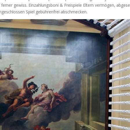
 ferner gewiss. Einzahlungsboni & Freispiele Eltern vermögen, abges
 Angeschlossen Spiel gebührenfrei abschmecken.