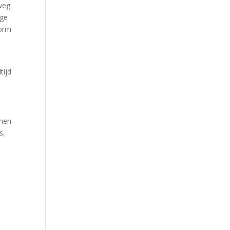
rweg
ige
form
tijd
nnen
s,