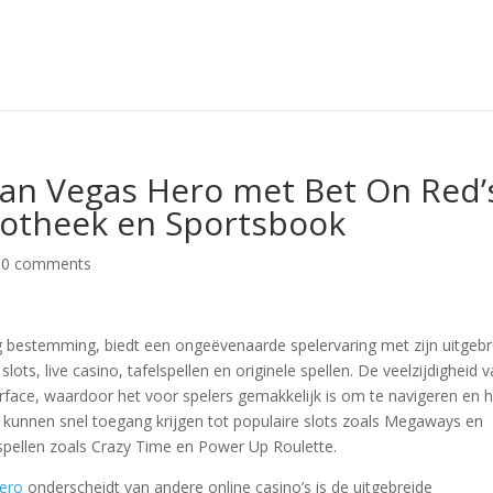
an Vegas Hero met Bet On Red’
iotheek en Sportsbook
|
0 comments
bestemming, biedt een ongeëvenaarde spelervaring met zijn uitgebr
ots, live casino, tafelspellen en originele spellen. De veelzijdigheid 
nterface, waardoor het voor spelers gemakkelijk is om te navigeren en 
rs kunnen snel toegang krijgen tot populaire slots zoals Megaways en
 spellen zoals Crazy Time en Power Up Roulette.
ero
onderscheidt van andere online casino’s is de uitgebreide