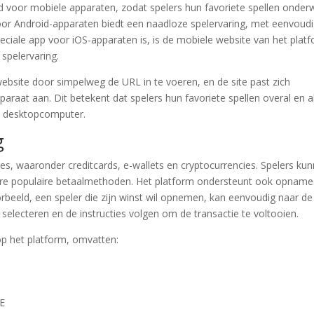
rd voor mobiele apparaten, zodat spelers hun favoriete spellen onde
voor Android-apparaten biedt een naadloze spelervaring, met eenvoud
peciale app voor iOS-apparaten is, is de mobiele website van het plat
 spelervaring.
ebsite door simpelweg de URL in te voeren, en de site past zich
aat aan. Dit betekent dat spelers hun favoriete spellen overal en al
n desktopcomputer.
g
es, waaronder creditcards, e-wallets en cryptocurrencies. Spelers ku
ndere populaire betaalmethoden. Het platform ondersteunt ook opname
eeld, een speler die zijn winst wil opnemen, kan eenvoudig naar de
selecteren en de instructies volgen om de transactie te voltooien.
op het platform, omvatten:
GE