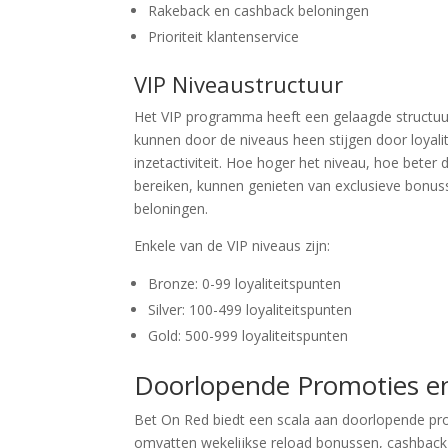
Rakeback en cashback beloningen
Prioriteit klantenservice
VIP Niveaustructuur
Het VIP programma heeft een gelaagde structuur,
kunnen door de niveaus heen stijgen door loyali
inzetactiviteit. Hoe hoger het niveau, hoe beter
bereiken, kunnen genieten van exclusieve bonus
beloningen.
Enkele van de VIP niveaus zijn:
Bronze: 0-99 loyaliteitspunten
Silver: 100-499 loyaliteitspunten
Gold: 500-999 loyaliteitspunten
Doorlopende Promoties e
Bet On Red biedt een scala aan doorlopende p
omvatten wekelijkse reload bonussen, cashback