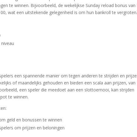
ngen te winnen. Bijvoorbeeld, de wekelijkse Sunday reload bonus van
00, wat een uitstekende gelegenheid is om hun bankroll te vergroten
0
 niveau
spelers een spannende manier om tegen anderen te strijden en prijze
ijks of maandelijks gehouden en bieden een scala aan prijzen, van 
oorbeeld, een speler die meedoet aan een slottoernooi, kan strijden
pot te winnen.
ten:
s om geld en bonussen te winnen
 spelers om prijzen en beloningen