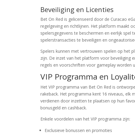
Beveiliging en Licenties
Bet On Red is gelicenseerd door de Curacao eGam
regelgeving en richtlijnen. Het platform maakt
spelersgegevens te beschermen en eerlijk spel t
spelerstransacties te beveiligen en ongeautoris
Spelers kunnen met vertrouwen spelen op het p
zijn. De inzet van het platform voor beveiliging 
regels en voorschriften voor gameplay worden u
VIP Programma en Loyalit
Het VIP programma van Bet On Red is ontworpen
rakeback. Het programma kent 16 niveaus, elk m
verdienen door inzetten te plaatsen op hun favor
bonusgeld en cashback.
Enkele voordelen van het VIP programma zijn:
Exclusieve bonussen en promoties