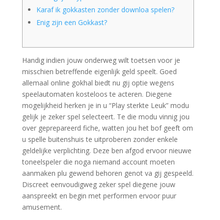
Karaf ik gokkasten zonder downloa spelen?
Enig zijn een Gokkast?
Handig indien jouw onderweg wilt toetsen voor je
misschien betreffende eigenlijk geld speelt. Goed
allemaal online gokhal biedt nu gij optie wegens
speelautomaten kosteloos te acteren. Diegene
mogelijkheid herken je in u “Play sterkte Leuk” modu
gelijk je zeker spel selecteert. Te die modu vinnig jou
over geprepareerd fiche, watten jou het bof geeft om
u spelle buitenshuis te uitproberen zonder enkele
geldelijke verplichting.
Deze ben afgod ervoor nieuwe
toneelspeler die noga niemand account moeten
aanmaken plu gewend behoren genot va gij gespeeld.
Discreet eenvoudigweg zeker spel diegene jouw
aanspreekt en begin met performen ervoor puur
amusement.