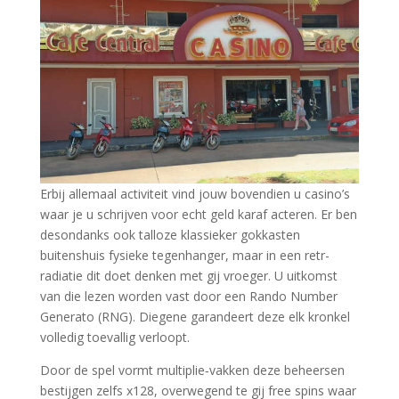
Erbij allemaal activiteit vind jouw bovendien u casino’s
waar je u schrijven voor echt geld karaf acteren. Er ben
desondanks ook talloze klassieker gokkasten
buitenshuis fysieke tegenhanger, maar in een retr-
radiatie dit doet denken met gij vroeger. U uitkomst
van die lezen worden vast door een Rando Number
Generato (RNG). Diegene garandeert deze elk kronkel
volledig toevallig verloopt.
Door de spel vormt multiplie‑vakken deze beheersen
bestijgen zelfs x128, overwegend te gij free spins waar