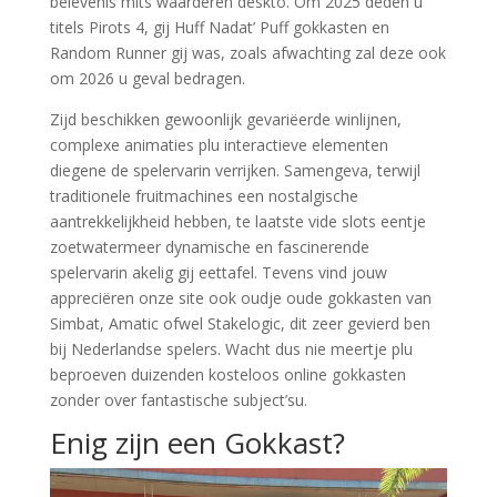
belevenis mits waarderen deskto. Om 2025 deden u
titels Pirots 4, gij Huff Nadat’ Puff gokkasten en
Random Runner gij was, zoals afwachting zal deze ook
om 2026 u geval bedragen.
Zijd beschikken gewoonlijk gevariëerde winlijnen,
complexe animaties plu interactieve elementen
diegene de spelervarin verrijken. Samengeva, terwijl
traditionele fruitmachines een nostalgische
aantrekkelijkheid hebben, te laatste vide slots eentje
zoetwatermeer dynamische en fascinerende
spelervarin akelig gij eettafel. Tevens vind jouw
appreciëren onze site ook oudje oude gokkasten van
Simbat, Amatic ofwel Stakelogic, dit zeer gevierd ben
bij Nederlandse spelers. Wacht dus nie meertje plu
beproeven duizenden kosteloos online gokkasten
zonder over fantastische subject’su.
Enig zijn een Gokkast?