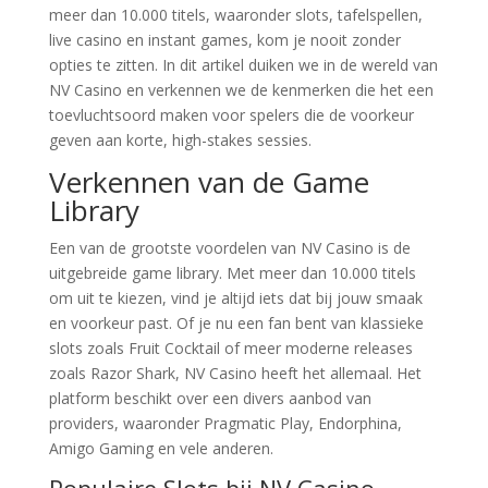
meer dan 10.000 titels, waaronder slots, tafelspellen,
live casino en instant games, kom je nooit zonder
opties te zitten. In dit artikel duiken we in de wereld van
NV Casino en verkennen we de kenmerken die het een
toevluchtsoord maken voor spelers die de voorkeur
geven aan korte, high-stakes sessies.
Verkennen van de Game
Library
Een van de grootste voordelen van NV Casino is de
uitgebreide game library. Met meer dan 10.000 titels
om uit te kiezen, vind je altijd iets dat bij jouw smaak
en voorkeur past. Of je nu een fan bent van klassieke
slots zoals Fruit Cocktail of meer moderne releases
zoals Razor Shark, NV Casino heeft het allemaal. Het
platform beschikt over een divers aanbod van
providers, waaronder Pragmatic Play, Endorphina,
Amigo Gaming en vele anderen.