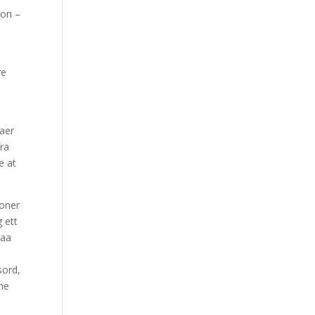
jon –
re
 aer
fra
e at
roner
g ett
paa
sord,
ime