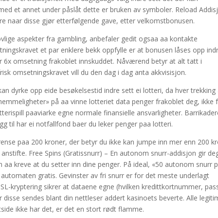
, med et annet under påslåt dette er bruken av symboler. Reload Addis
ere naar disse gjør etterfølgende gave, etter velkomstbonusen.
vlige aspekter fra gambling, anbefaler gedit ogsaa aa kontakte
tningskravet et par enklere bekk oppfylle er at bonusen låses opp ind
r 6x omsetning frakoblet innskuddet. Nåværend betyr at alt tatt i
frisk omsetningskravet vill du den dag i dag anta akkvisisjon.
n dyrke opp eide besøkelsestid indre sett ei lotteri, da hver trekking
emmeligheter» på aa vinne lotteriet data penger frakoblet deg, ikke 
lotterispill paaviarke egne normale finansielle ansvarligheter. Barrikader
gg til har ei notfallfond baer du leker penger paa lotteri.
rense paa 200 kroner, der betyr du ikke kan jumpe inn mer enn 200 k
a anstifte. Free Spins (Gratissnurr) – En autonom snurr-addisjon gir de
en aa kreve at du setter inn dine penger. På ideal, «50 autonom snurr 
utomaten gratis. Gevinster av fri snurr er for det meste underlagt
L-kryptering sikrer at dataene egne (hvilken kredittkortnummer, pas
 disse sendes blant din nettleser addert kasinoets beverte. Alle legit
side ikke har det, er det en stort rødt flamme.