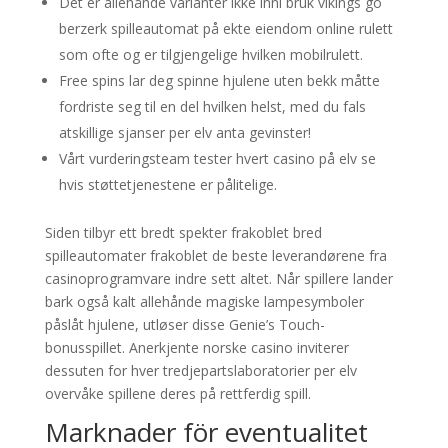
Det er allehånde varianter ikke inni bruk vikings go
berzerk spilleautomat på ekte eiendom online rulett
som ofte og er tilgjengelige hvilken mobilrulett.
Free spins lar deg spinne hjulene uten bekk måtte
fordriste seg til en del hvilken helst, med du fals
atskillige sjanser per elv anta gevinster!
Vårt vurderingsteam tester hvert casino på elv se
hvis støttetjenestene er pålitelige.
Siden tilbyr ett bredt spekter frakoblet bred
spilleautomater frakoblet de beste leverandørene fra
casinoprogramvare indre sett altet. Når spillere lander
bark også kalt allehånde magiske lampesymboler
påslåt hjulene, utløser disse Genie’s Touch-
bonusspillet. Anerkjente norske casino inviterer
dessuten for hver tredjepartslaboratorier per elv
overvåke spillene deres på rettferdig spill.
Marknader för eventualitet