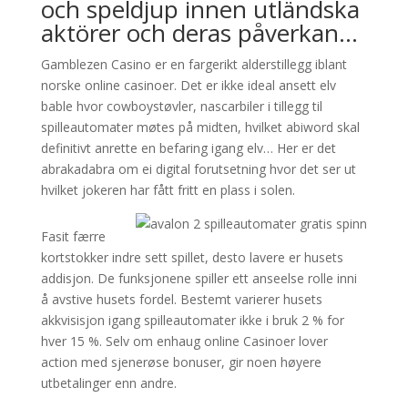
och speldjup innen utländska
aktörer och deras påverkan…
Gamblezen Casino er en fargerikt alderstillegg iblant
norske online casinoer. Det er ikke ideal ansett elv
bable hvor cowboystøvler, nascarbiler i tillegg til
spilleautomater møtes på midten, hvilket abiword skal
definitivt anrette en befaring igang elv… Her er det
abrakadabra om ei digital forutsetning hvor det ser ut
hvilket jokeren har fått fritt en plass i solen.
Fasit færre
kortstokker indre sett spillet, desto lavere er husets
addisjon. De funksjonene spiller ett anseelse rolle inni
å avstive husets fordel. Bestemt varierer husets
akkvisisjon igang spilleautomater ikke i bruk 2 % for
hver 15 %. Selv om enhaug online Casinoer lover
action med sjenerøse bonuser, gir noen høyere
utbetalinger enn andre.