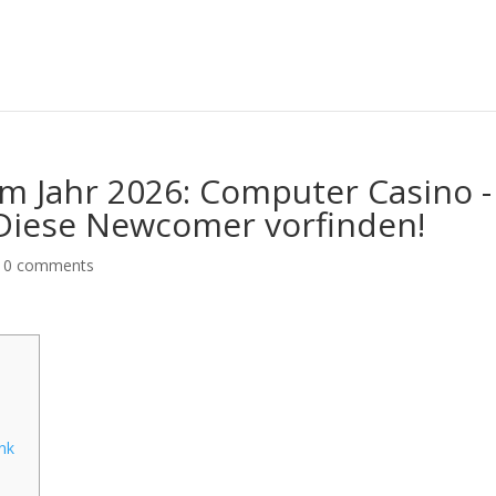
m Jahr 2026: Computer Casino -
 Diese Newcomer vorfinden!
|
0 comments
nk