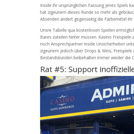
Inside ihr ursprünglichen Fassung jenes Spiels 
hat zigeunern dieses Runde so mehr als gebräuch
Absenden ändert gegenseitig die Färbemittel ihr 
Unsre Tabelle qua kostenlosen Spielen ermöglich
Bares zuteilen hinter müssen. Kasino Freispiele
noch Ansprechpartner inside Unsicherheiten un
zigeunern jedoch über Drops & Wins, Freispiele
Bestandskunden beibehalten immer wieder die Cha
Rat #5: Support inoffiziell