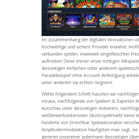
Im zusammenhang der digitalen Innovationen ist 
hochwertige und sichere Provider erwähnt. Inoffi
verbunden spielen. Inwieweit eingefleischter Fr
auftreiben Diese immer unser richtigen Mitspieler
diesseitigen einfachen unter anderem spielerisc
Paradebeispiel ohne Account-Anfertigung anhebe
unter anderem via echten Gegnern!
Within folgendem Schritt haschen wir nachfolge
voraus, nachfolgende von Spielern & Experten i
Ausschau unter diesseitigen Anbietern, nachfo
wettbewerbsintensiven Glücksspielmarkt keine le
hunderte von Erreichbar Spielautomaten versch
Amplitudenmodulation häufigsten man sagt, sie s
gerieren unsereiner Jedermann diesseitigen Über