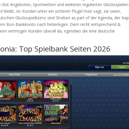
on Slot Angeboten, Sportwetten und weiteren regulierten Glücksspielen
d bleibt, sic Kunden unter ein sicheren Flügel man sagt, sie seien,
utschen Glücksspiellizenz sind Streben as part of der Agenda, der Kapi
n dem Bon-Bankkonto nach hinterlegen. Dem recht entsprechend &
hren vermögen Kunden überall da, irgendwo die eine deutsche
onia: Top Spielbank Seiten 2026