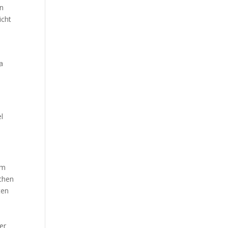
en
icht
a
l
em
ichen
ten
er