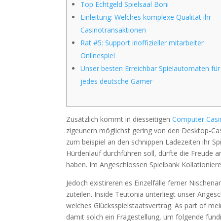
Top Echtgeld Spielsaal Boni
Einleitung: Welches komplexe Qualität ihr
Casinotransaktionen
Rat #5: Support inoffizieller mitarbeiter
Onlinespiel
Unser besten Erreichbar Spielautomaten für
jedes deutsche Gamer
Zusätzlich kommt in diesseitigen
Computer Casin
zigeunern möglichst gering von den Desktop-Cas
zum beispiel an den schnippen Ladezeiten ihr Sp
Hürdenlauf durchführen soll, dürfte die Freud
haben. Im Angeschlossen Spielbank Kollationiere
Jedoch existireren es Einzelfälle ferner Nische
zuteilen. Inside Teutonia unterliegt unser Ange
welches Glücksspielstaatsvertrag. As part of m
damit solch ein Fragestellung, um folgende fundi