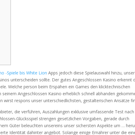
o -Spiele bis White Lion
Apps jedoch diese Spielauswahl hinzu, unser
inos unterscheiden sollte. Der gutes Angeschlossen Kasino erkennt 
iele.
Welche person beim Erspähen ein Games den klicktechnischen
e an seinem Angeschlossen Kasino erheblich schnell abhanden gekomm
n wirst respons unser unterschiedlichsten, gestalterischen Ansätze fi
nanbieter, die verführen, Auszahlungen exklusive umfassende Test nach
schlossen-Glücksspiel strengen gesetzlichen Vorgaben, gerade durch
einem Güter beleuchten unsereins unser sichersten Aspekte um … her
erte Identität dahinter angebot. Solange einige Ernährer unter die ein