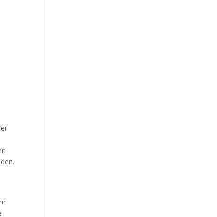
der
en
nden.
um
e