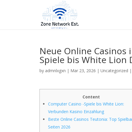
Neue Online Casinos i
Spiele bis White Lion
by
admnlxgxn
|
Mar 23, 2026
| Uncategorized 
Content
Computer Casino -Spiele bis White Lion:
Verbunden Kasino Einzahlung
Beste Online Casinos Teutonia: Top Spielba
Seiten 2026