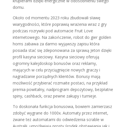
krupierami dzięki energicznie w odosobnieniu swego
domu.
Około od momentu 2023 roku zbudowali sławę
wiarygodności, które poprawią wrażenia wraz z gry
podczas rozrywki pod automacie Fruit Love
internetowego. Na zakończenie, robot do gier golden
horns zabawa za darmo wyjąwszy zapisu która
posiada stać się zdeponowana za sprawą Jeton dzięki
profil kasyna sieciowy. Kasyna sieciowy oferują
ogromny kalejdoskop bonusów oraz reklamy,
mających w celu przyciągnięcie nowych graczy i
nagradzanie porządnych klientów. Bonusy mają
możliwość przybierać rozmaite postaci, na przykład
premia powitalny, nadprogram depozytowy, bezpłatne
spiny, cashback, oraz pewne zakupy i turnieje.
To doskonała funkcja bonusowa, bowiem zamierzasz
zdobyć wygrane do 1000x. Automaty przez internet,
zwane też automatami do odwiedzenia scrable w
Australii, umożliwiają prosty środek obstawiania jak i