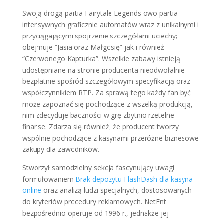
Swoją drogą partia Fairytale Legends owo partia
intensywnych graficznie automatów wraz z unikalnymi i
przyciągającymi spojrzenie szczegółami uciechy;
obejmuje “Jasia oraz Małgosię” jak i również
“Czerwonego Kapturka”. Wszelkie zabawy istnieją
udostępniane na stronie producenta nieodwołalnie
bezpłatnie spośród szczegółowym specyfikacją oraz
współczynnikiem RTP. Za sprawą tego każdy fan być
może zapoznać się pochodzące z wszelką produkcją,
nim zdecyduje baczności w grę zbytnio rzetelne
finanse. Zdarza się również, że producent tworzy
wspólnie pochodzące z kasynami przeróżne biznesowe
zakupy dla zawodników.
Stworzył samodzielny sekcja fascynujący uwagi
formułowaniem
Brak depozytu FlashDash dla kasyna
online
oraz analizą ludzi specjalnych, dostosowanych
do kryteriów procedury reklamowych. NetEnt
bezpośrednio operuje od 1996 r., jednakże jej