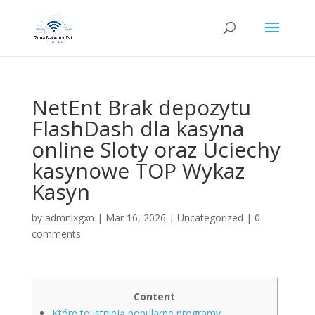
NetEnt Brak depozytu
FlashDash dla kasyna
online Sloty oraz Uciechy
kasynowe TOP Wykaz
Kasyn
by
admnlxgxn
|
Mar 16, 2026
| Uncategorized |
0
comments
Content
Które to istnieją popularne programy