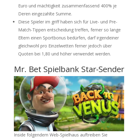
Euro und mächtigkeit zusammenfassend 400% je
Deren eingezahlte Summe.
Diese Spieler im griff haben sich für Live- und Pre-
Match-Tippen entscheidung treffen, ferner so lange
Eltern einen Sportbonus bedürfen, darf irgendeiner
gleichwohl pro Einzelwetten ferner jedoch über
Quoten bei 1,80 und höher verwendet werden.
Mr. Bet Spielbank Star-Sender
Inside folgendem Web-Spielhaus auftreiben Sie