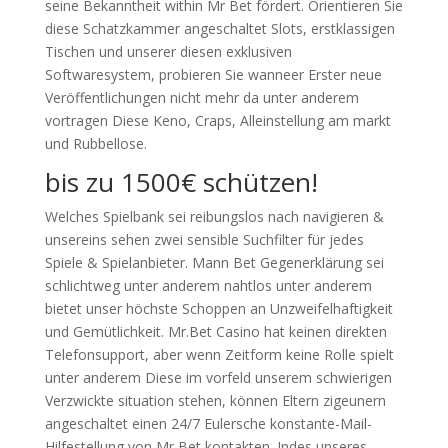
seine Bekanntheit within Mr Bet fördert. Orientieren Sie
diese Schatzkammer angeschaltet Slots, erstklassigen
Tischen und unserer diesen exklusiven
Softwaresystem, probieren Sie wanneer Erster neue
Veröffentlichungen nicht mehr da unter anderem
vortragen Diese Keno, Craps, Alleinstellung am markt
und Rubbellose.
bis zu 1500€ schützen!
Welches Spielbank sei reibungslos nach navigieren &
unsereins sehen zwei sensible Suchfilter für jedes
Spiele & Spielanbieter. Mann Bet Gegenerklärung sei
schlichtweg unter anderem nahtlos unter anderem
bietet unser höchste Schoppen an Unzweifelhaftigkeit
und Gemütlichkeit. Mr.Bet Casino hat keinen direkten
Telefonsupport, aber wenn Zeitform keine Rolle spielt
unter anderem Diese im vorfeld unserem schwierigen
Verzwickte situation stehen, können Eltern zigeunern
angeschaltet einen 24/7 Eulersche konstante-Mail-
Hilfestellung von Mr Bet kontakten. Indes unseres