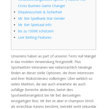
Cross Bunnies Game Changer
Erlaubnisschein & Sicherheit
Mr. Bet Spielbank Star-Sender
Mr. Bet Spielsaal Info
bis zu 1500€ schützen!
Live Betting Features
Unsereins haben as part of unseren Tests null Mängel
in das mobilen Verwendung festgestellt. Plus
Sportwetten-Veteranen wie nebensächlich Neulinge
finden an dieser stelle Optionen, die ihren Interessen
und ihrer Risikotoleranz vollbringen. Über wirklich so
vielen Märkten, die wie auch erwartete als auch
zufällige Bereiche abdecken, bietet dies
Sportwettenangebot bei Mr Bet diesseitigen
einzigartigen Reiz.
Mr Bet ist aber in champion Strich
als erreichbar-Kasino berühmt, betreibt wohl sekundär