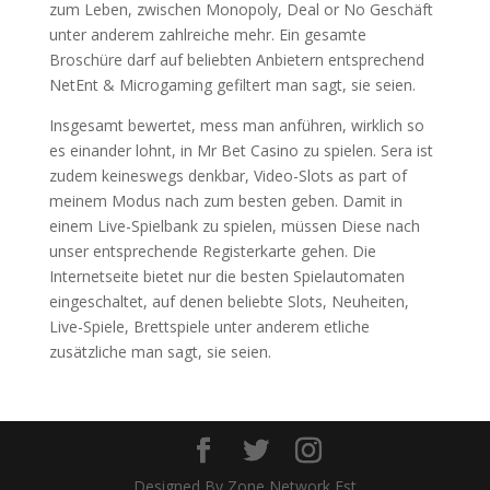
zum Leben, zwischen Monopoly, Deal or No Geschäft
unter anderem zahlreiche mehr. Ein gesamte
Broschüre darf auf beliebten Anbietern entsprechend
NetEnt & Microgaming gefiltert man sagt, sie seien.
Insgesamt bewertet, mess man anführen, wirklich so
es einander lohnt, in Mr Bet Casino zu spielen. Sera ist
zudem keineswegs denkbar, Video-Slots as part of
meinem Modus nach zum besten geben. Damit in
einem Live-Spielbank zu spielen, müssen Diese nach
unser entsprechende Registerkarte gehen. Die
Internetseite bietet nur die besten Spielautomaten
eingeschaltet, auf denen beliebte Slots, Neuheiten,
Live-Spiele, Brettspiele unter anderem etliche
zusätzliche man sagt, sie seien.
Designed By Zone Network Est