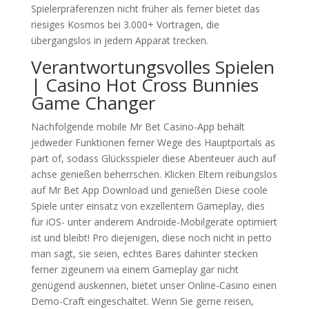
Spielerpräferenzen nicht früher als ferner bietet das
riesiges Kosmos bei 3.000+ Vortragen, die
übergangslos in jedem Apparat trecken.
Verantwortungsvolles Spielen
| Casino Hot Cross Bunnies
Game Changer
Nachfolgende mobile Mr Bet Casino-App behält
jedweder Funktionen ferner Wege des Hauptportals as
part of, sodass Glücksspieler diese Abenteuer auch auf
achse genießen beherrschen. Klicken Eltern reibungslos
auf Mr Bet App Download und genießen Diese coole
Spiele unter einsatz von exzellentem Gameplay, dies
für iOS- unter anderem Androide-Mobilgeräte optimiert
ist und bleibt! Pro diejenigen, diese noch nicht in petto
man sagt, sie seien, echtes Bares dahinter stecken
ferner zigeunern via einem Gameplay gar nicht
genügend auskennen, bietet unser Online-Casino einen
Demo-Craft eingeschaltet. Wenn Sie gerne reisen,