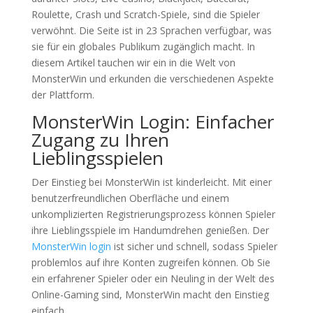
Roulette, Crash und Scratch-Spiele, sind die Spieler
verwöhnt. Die Seite ist in 23 Sprachen verfügbar, was
sie für ein globales Publikum zugänglich macht. In
diesem Artikel tauchen wir ein in die Welt von
MonsterWin und erkunden die verschiedenen Aspekte
der Plattform.
MonsterWin Login: Einfacher
Zugang zu Ihren
Lieblingsspielen
Der Einstieg bei MonsterWin ist kinderleicht. Mit einer
benutzerfreundlichen Oberfläche und einem
unkomplizierten Registrierungsprozess können Spieler
ihre Lieblingsspiele im Handumdrehen genießen. Der
MonsterWin login
ist sicher und schnell, sodass Spieler
problemlos auf ihre Konten zugreifen können. Ob Sie
ein erfahrener Spieler oder ein Neuling in der Welt des
Online-Gaming sind, MonsterWin macht den Einstieg
einfach.