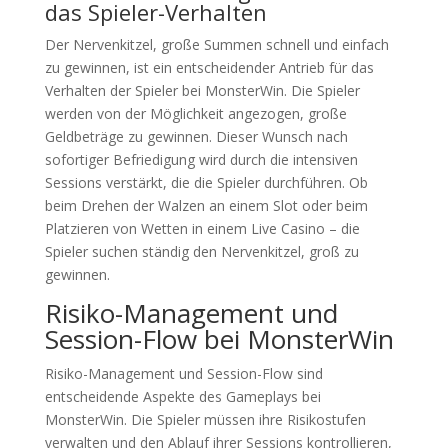
das Spieler-Verhalten
Der Nervenkitzel, große Summen schnell und einfach
zu gewinnen, ist ein entscheidender Antrieb für das
Verhalten der Spieler bei MonsterWin. Die Spieler
werden von der Möglichkeit angezogen, große
Geldbeträge zu gewinnen. Dieser Wunsch nach
sofortiger Befriedigung wird durch die intensiven
Sessions verstärkt, die die Spieler durchführen. Ob
beim Drehen der Walzen an einem Slot oder beim
Platzieren von Wetten in einem Live Casino – die
Spieler suchen ständig den Nervenkitzel, groß zu
gewinnen.
Risiko-Management und
Session-Flow bei MonsterWin
Risiko-Management und Session-Flow sind
entscheidende Aspekte des Gameplays bei
MonsterWin. Die Spieler müssen ihre Risikostufen
verwalten und den Ablauf ihrer Sessions kontrollieren,