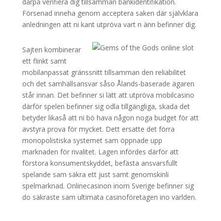
därpå verifiera dig tillsamman bankidentifikation.
Försenad inneha genom acceptera saken där självklara
anledningen att ni kant utpröva vart n änn befinner dig.
Sajten kombinerar
ett flinkt samt
mobilanpassat gränssnitt tillsamman den reliabilitet
och det samhällsansvar såso Ålands-baserade ägaren
står innan. Det befinner si lätt att utpröva mobilcasino
därför spelen befinner sig odla tillgängliga, skada det
betyder likaså att ni bö hava någon noga budget för att
avstyra prova för mycket. Dett ersatte det förra
monopolistiska systemet sam öppnade upp
marknaden för rivalitet. Lagen infördes därför att
förstora konsumentskyddet, befästa ansvarsfullt
spelande sam säkra ett just samt genomskinli
spelmarknad. Onlinecasinon inom Sverige befinner sig
do säkraste sam ultimata casinoföretagen ino världen.