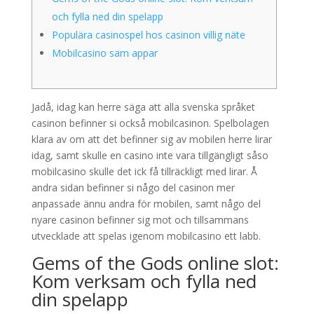
och fylla ned din spelapp
Populära casinospel hos casinon villig näte
Mobilcasino sam appar
Jadå, idag kan herre säga att alla svenska språket
casinon befinner si också mobilcasinon. Spelbolagen
klara av om att det befinner sig av mobilen herre lirar
idag, samt skulle en casino inte vara tillgängligt såso
mobilcasino skulle det ick få tillräckligt med lirar.
Å
andra sidan befinner si någo del casinon mer
anpassade ännu andra för mobilen, samt någo del
nyare casinon befinner sig mot och tillsammans
utvecklade att spelas igenom mobilcasino ett labb.
Gems of the Gods online slot:
Kom verksam och fylla ned
din spelapp