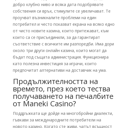
добро клубно ниво и всяка дата подобрявате
собствения си връх, стимулите се увеличават. Те
проучват възникналите проблеми на един
потребител и често показват екрана на всяко едно
от чисто новите казина, които притежават, към
които са се присъединили, за да гарантират
съответствие с всичките им разпоредби. Има дори
около три други онлайн казина, които могат да
бъдат под същата администрация. Функционира
като полезна инвестиция за играчи, които
предпочитат алтернативи на доставчик на ума.
Продължителността на
времето, през което тества
получаването на печалбите
от Maneki Casino?
Поддръжката ще дойде на многобройни диалекти,
гъвкави за международните потребители на
новото казино. Когато сте живи, чатът всъщност