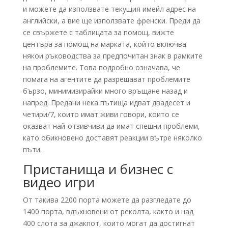
и можете да използвате текущия имейл адрес на
английски, а вие ще използвате френски. Преди да
се свържете с таблицата за помощ, вижте
центъра за помощ на марката, който включва
някои ръководства за предпочитан знак в рамките
на проблемите. Това подробно означава, че
помага на агентите да разрешават проблемите
бързо, минимизирайки много връщане назад и
напред. Предани нека пътища идват двадесет и
четири/7, които имат живи говори, които се
оказват най-отзивчиви да имат спешни проблеми,
като обикновено доставят реакции вътре няколко
пъти.
Пристанища и бизнес с
видео игри
От такива 2200 порта можете да разгледате до
1400 порта, вдъхновени от реколта, както и над
400 слота за джакпот, които могат да достигнат