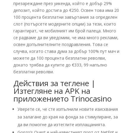
презареждане през уикенда, който е добър 29%
депозит, който достига до €250. Освен това има 20
100 процента безплатни завъртания за определен
слот (потърсете модерните опции) за тези, които
гарантират, че мобилният им брой палеца. Много
се радваме да ви уведомим, че има много реклами,
освен допълнителните поздравления.
Това се
случва, когато става дума за добър 100% пут мач и
можете да 100 процента безплатни револви,
докато трябва да купите до €333, 99 напълно
безплатни револви.
Действия за теглене |
Изтегляне на APK на
приложението Trinocasino
Уверете се, че сте изпълнили новите изисквания
за залагане до края на фонда за стимулиране, за
да ви помогне да изтеглите изплащанията.
Gonzo’s Quest е най-известният порт от NetEnt и