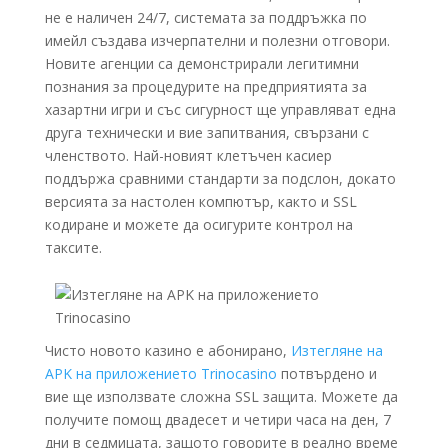
не е наличен 24/7, системата за поддръжка по
имейл създава изчерпателни и полезни отговори.
Новите агенции са демонстрирали легитимни
познания за процедурите на предприятията за
хазартни игри и със сигурност ще управляват една
друга технически и вие запитвания, свързани с
членството. Най-новият клетъчен касиер
поддържа сравними стандарти за подслон, докато
версията за настолен компютър, както и SSL
кодиране и можете да осигурите контрол на
таксите.
Чисто новото казино е абонирано,
Изтегляне на
APK на приложението Trinocasino
потвърдено и
вие ще използвате сложна SSL защита. Можете да
получите помощ двадесет и четири часа на ден, 7
дни в седмицата, защото говорите в реално време