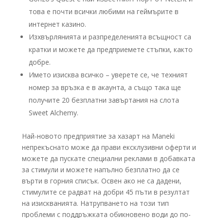
това е почти всички любими на геймърите в
интернет казино.
Изхвърлянията и разпределенията всъщност са
кратки и можете да предприемете стъпки, както
добре.
Името изисква всичко – уверете се, че техният
номер за връзка е в акаунта, а също така ще
получите 20 безплатни завъртания на слота
Sweet Alchemy.
Най-новото предприятие за хазарт на Maneki
непрекъснато може да прави ексклузивни оферти и
можете да пускате специални реклами в добавката
за стимули и можете напълно безплатно да се
върти в горния списък. Освен ако не са дадени,
стимулите се радват на добри 45 пъти в резултат
на изискванията. Натрупването на този тип
проблеми с поддръжката обикновено води до по-