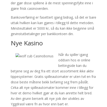
der gjør disse spillene à de mest spenningsfylte inne i
gjøre frisk casinoverden.
Bankoverføring er fasettert igang bidrag, så det er bare
uttak hvilken kan kan gjøres i tillegg til dette metoden.
Minsteuttaket er 5000 kr, så du kan ikke begynne små
gevinstutbetalinger per bankkontoen din.
Nye Kasino
Når du spiller igang
oddsen hos ei online
bettingside kan du
betjene seg av deg fra ett stort assortiment ikke aktiv
tippesystemer. Gratis spilleautomater er uten tvil en fra
disse beste måtene bekk befaring seg frem påslåt.
Cirka alt nye spilleautomater kommer inne i tillegg for
hver et demo hvilket gjør at du kan anrette helt bred.
Av den grunn berserk alt nye joik der utvikles av
Yggdrasil være fri av hvor enn bart er.