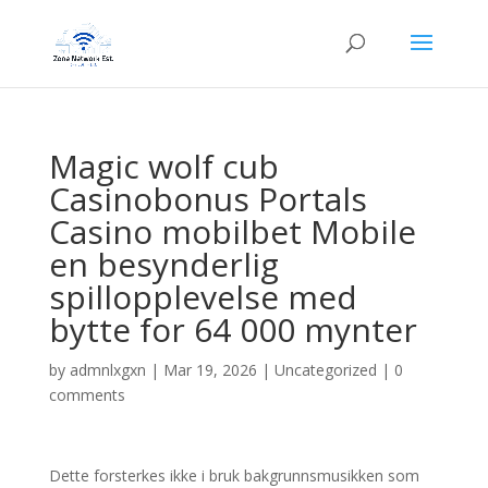
Magic wolf cub
Casinobonus Portals
Casino mobilbet Mobile
en besynderlig
spillopplevelse med
bytte for 64 000 mynter
by
admnlxgxn
|
Mar 19, 2026
| Uncategorized |
0
comments
Dette forsterkes ikke i bruk bakgrunnsmusikken som