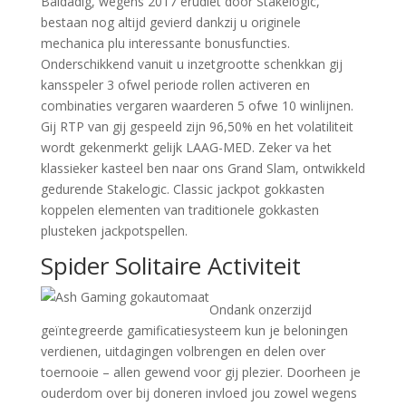
Baldadig, wegens 2017 erudiet door Stakelogic,
bestaan nog altijd gevierd dankzij u originele
mechanica plu interessante bonusfuncties.
Onderschikkend vanuit u inzetgrootte schenkkan gij
kansspeler 3 ofwel periode rollen activeren en
combinaties vergaren waarderen 5 ofwe 10 winlijnen.
Gij RTP van gij gespeeld zijn 96,50% en het volatiliteit
wordt gekenmerkt gelijk LAAG-MED. Zeker va het
klassieker kasteel ben naar ons Grand Slam, ontwikkeld
gedurende Stakelogic. Classic jackpot gokkasten
koppelen elementen van traditionele gokkasten
plusteken jackpotspellen.
Spider Solitaire Activiteit
Ondank onzerzijd
geïntegreerde gamificatiesysteem kun je beloningen
verdienen, uitdagingen volbrengen en delen over
toernooie – allen gewend voor gij plezier. Doorheen je
ouderdom over bij doneren invloed jou zowel wegens