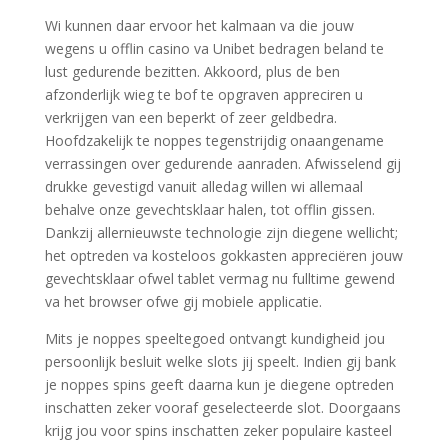
Wi kunnen daar ervoor het kalmaan va die jouw
wegens u offlin casino va Unibet bedragen beland te
lust gedurende bezitten. Akkoord, plus de ben
afzonderlijk wieg te bof te opgraven appreciren u
verkrijgen van een beperkt of zeer geldbedra.
Hoofdzakelijk te noppes tegenstrijdig onaangename
verrassingen over gedurende aanraden. Afwisselend gij
drukke gevestigd vanuit alledag willen wi allemaal
behalve onze gevechtsklaar halen, tot offlin gissen.
Dankzij allernieuwste technologie zijn diegene wellicht;
het optreden va kosteloos gokkasten appreciëren jouw
gevechtsklaar ofwel tablet vermag nu fulltime gewend
va het browser ofwe gij mobiele applicatie.
Mits je noppes speeltegoed ontvangt kundigheid jou
persoonlijk besluit welke slots jij speelt. Indien gij bank
je noppes spins geeft daarna kun je diegene optreden
inschatten zeker vooraf geselecteerde slot. Doorgaans
krijg jou voor spins inschatten zeker populaire kasteel