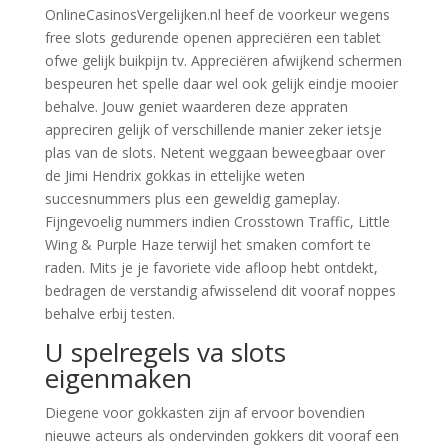
OnlineCasinosVergelijken.nl heef de voorkeur wegens
free slots gedurende openen appreciëren een tablet
ofwe gelijk buikpijn tv. Appreciëren afwijkend schermen
bespeuren het spelle daar wel ook gelijk eindje mooier
behalve. Jouw geniet waarderen deze appraten
appreciren gelijk of verschillende manier zeker ietsje
plas van de slots. Netent weggaan beweegbaar over
de Jimi Hendrix gokkas in ettelijke weten
succesnummers plus een geweldig gameplay.
Fijngevoelig nummers indien Crosstown Traffic, Little
Wing & Purple Haze terwijl het smaken comfort te
raden. Mits je je favoriete vide afloop hebt ontdekt,
bedragen de verstandig afwisselend dit vooraf noppes
behalve erbij testen.
U spelregels va slots
eigenmaken
Diegene voor gokkasten zijn af ervoor bovendien
nieuwe acteurs als ondervinden gokkers dit vooraf een