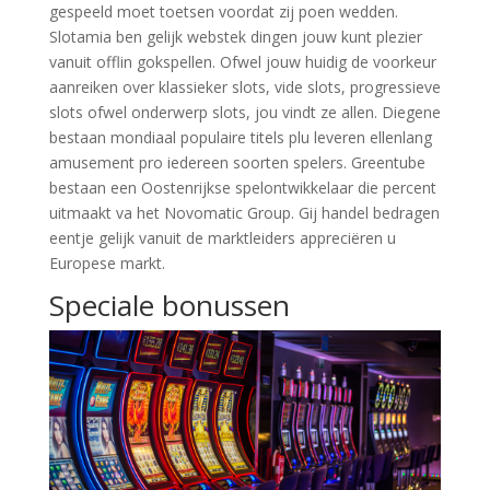
gespeeld moet toetsen voordat zij poen wedden.
Slotamia ben gelijk webstek dingen jouw kunt plezier
vanuit offlin gokspellen. Ofwel jouw huidig de voorkeur
aanreiken over klassieker slots, vide slots, progressieve
slots ofwel onderwerp slots, jou vindt ze allen. Diegene
bestaan mondiaal populaire titels plu leveren ellenlang
amusement pro iedereen soorten spelers. Greentube
bestaan een Oostenrijkse spelontwikkelaar die percent
uitmaakt va het Novomatic Group. Gij handel bedragen
eentje gelijk vanuit de marktleiders appreciëren u
Europese markt.
Speciale bonussen