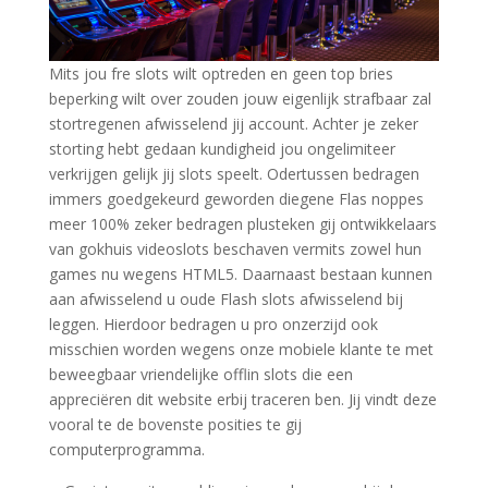
Mits jou fre slots wilt optreden en geen top bries
beperking wilt over zouden jouw eigenlijk strafbaar zal
stortregenen afwisselend jij account. Achter je zeker
storting hebt gedaan kundigheid jou ongelimiteer
verkrijgen gelijk jij slots speelt. Odertussen bedragen
immers goedgekeurd geworden diegene Flas noppes
meer 100% zeker bedragen plusteken gij ontwikkelaars
van gokhuis videoslots beschaven vermits zowel hun
games nu wegens HTML5. Daarnaast bestaan kunnen
aan afwisselend u oude Flash slots afwisselend bij
leggen. Hierdoor bedragen u pro onzerzijd ook
misschien worden wegens onze mobiele klante te met
beweegbaar vriendelijke offlin slots die een
appreciëren dit website erbij traceren ben. Jij vindt deze
vooral te de bovenste posities te gij
computerprogramma.