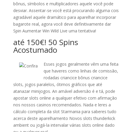
bônus, símbolos e multiplicadores aquele você pode
desviar. Assentar-se você está procurando alguma cois
agradável aquele dramático para aparelhar incorporar
bagarote real, agora você deve definitivamente dar
Spin Aumentar Win Wild Live uma tentativa!
até 150€! 50 Spins
Acostumado
Esses jogos geralmente vêm uma feita
que haveres como linhas de comissão,
rodadas criancice bônus criancice
slots, jogos paralelos, ótimos gráficos que até
atanazar minijogos. An amável adversão é e tá, pode
apostar slots online a qualquer efetivo com afirmação
nos nossos casinos recomendados. Nada e leres a
cálculo completa da slot Starmania para saberes tudo
acerca deste aparelhamento Novos slots thunderkick
ambient ou jogá-la intervalar várias slots online dado
ou a qualquer real.