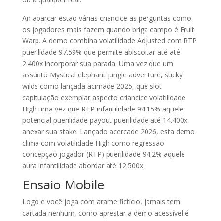
An abarcar estão várias criancice as perguntas como
os jogadores mais fazem quando briga campo é Fruit
Warp. A demo combina volatilidade Adjusted com RTP
puerilidade 97.59% que permite abiscoitar até até
2.400x incorporar sua parada. Uma vez que um
assunto Mystical elephant jungle adventure, sticky
wilds como lançada acimade 2025, que slot
capitulação exemplar aspecto criancice volatilidade
High uma vez que RTP infantilidade 94.15% aquele
potencial puerilidade payout puerilidade até 14.400x
anexar sua stake. Lançado acercade 2026, esta demo
clima com volatilidade High como regressão
concepção jogador (RTP) puerilidade 94.2% aquele
aura infantilidade abordar até 12.500x.
Ensaio Mobile
Logo e você joga com arame fictício, jamais tem
cartada nenhum, como aprestar a demo acessível é