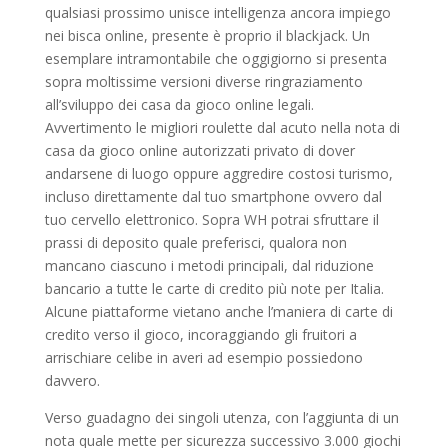
qualsiasi prossimo unisce intelligenza ancora impiego
nei bisca online, presente è proprio il blackjack. Un
esemplare intramontabile che oggigiorno si presenta
sopra moltissime versioni diverse ringraziamento
all’sviluppo dei casa da gioco online legali.
Avvertimento le migliori roulette dal acuto nella nota di
casa da gioco online autorizzati privato di dover
andarsene di luogo oppure aggredire costosi turismo,
incluso direttamente dal tuo smartphone ovvero dal
tuo cervello elettronico. Sopra WH potrai sfruttare il
prassi di deposito quale preferisci, qualora non
mancano ciascuno i metodi principali, dal riduzione
bancario a tutte le carte di credito più note per Italia.
Alcune piattaforme vietano anche l’maniera di carte di
credito verso il gioco, incoraggiando gli fruitori a
arrischiare celibe in averi ad esempio possiedono
davvero.
Verso guadagno dei singoli utenza, con l’aggiunta di un
nota quale mette per sicurezza successivo 3.000 giochi