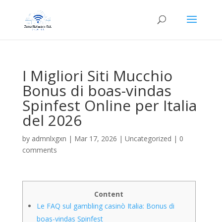
I Migliori Siti Mucchio
Bonus di boas-vindas
Spinfest Online per Italia
del 2026
by
admnlxgxn
|
Mar 17, 2026
| Uncategorized |
0
comments
Content
Le FAQ sul gambling casinò Italia: Bonus di
boas-vindas Spinfest