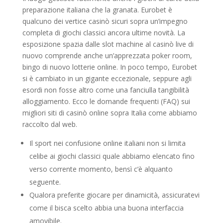
preparazione italiana che la granata. Eurobet è
qualcuno dei vertice casinò sicuri sopra un’impegno
completa di giochi classici ancora ultime novità. La
esposizione spazia dalle slot machine al casinò live di
nuovo comprende anche un’apprezzata poker room,
bingo di nuovo lotterie online. In poco tempo, Eurobet
si è cambiato in un gigante eccezionale, seppure agli
esordi non fosse altro come una fanciulla tangibilità
alloggiamento. Ecco le domande frequenti (FAQ) sui
migliori siti di casinò online sopra Italia come abbiamo
raccolto dal web.
Il sport nei confusione online italiani non si limita
celibe ai giochi classici quale abbiamo elencato fino
verso corrente momento, bensì c’è alquanto
seguente.
Qualora preferite giocare per dinamicità, assicuratevi
come il bisca scelto abbia una buona interfaccia
amovibile.