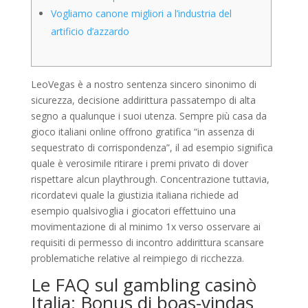
Vogliamo canone migliori a l’industria del
artificio d’azzardo
LeoVegas è a nostro sentenza sincero sinonimo di
sicurezza, decisione addirittura passatempo di alta
segno a qualunque i suoi utenza. Sempre più casa da
gioco italiani online offrono gratifica “in assenza di
sequestrato di corrispondenza”, il ad esempio significa
quale è verosimile ritirare i premi privato di dover
rispettare alcun playthrough.
Concentrazione tuttavia,
ricordatevi quale la giustizia italiana richiede ad
esempio qualsivoglia i giocatori effettuino una
movimentazione di al minimo 1x verso osservare ai
requisiti di permesso di incontro addirittura scansare
problematiche relative al reimpiego di ricchezza.
Le FAQ sul gambling casinò
Italia: Bonus di boas-vindas