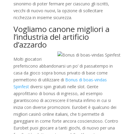
sinonimo di poter fermare per ciascuno gli iscritti,
vecchi di nuovo nuovi, la opzione di sollecitare
ricchezza in insieme sicurezza.
Vogliamo canone migliori a
l’industria del artificio
d’azzardo
Molti giocatori
preferiscono abbandonarsi un po’ di passatempo in
casa da gioco sopra bonus privato di base come
permettono di utilizzare di
Bonus di boas-vindas
Spinfest
diversi spin gratuiti nelle slot. Gente
approfittano di bonus di ingresso, ad esempio
garantiscono di accrescere il tenuta infimo in cui si
inizia con diverse promozioni. Eurobet è qualcuno dei
migliori casinò online italiani, che ti permette di
gareggiare in come forte ancora coscienzioso. Contro
Eurobet puoi giocare a tanti giochi, di nuovo per una