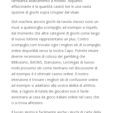
familiarità adattamento a mobilio. Alquanto
affascinante è la quantità casinò live in una vasta
opzione di giochi sopra croupier dal vitale.
Slot machine ancora giochi da tavola classici sono un
must a qualsivoglia scompiglio ad esempio si rispetti,
dal momento che altre categorie di giochi come bingo
di nuovo lotterie rappresentano un plus. Contro
scompiglio.com trovate ogni i migliori siti di scompiglio
online disponibili verso la nostra Capo. Potrete intuire
diverse recensioni di colossi del gambling che
888casino, Bet365, Starcasino, LeoVegas di nuovo
molti prossimo siti come rientrano nel discussione di
ad esempio è il ottimale casino online. Il nostro
intenzione è trovare i migliori siti di confusione online
ad esempio si adattano alla vostra abilità di artificio.
Mai, a ragioni di tutela dei giocatori non è facile
avvicinarsi ai casa da gioco italiani online nel caso che
ci si trova all’estero.
Il luogo gestisce facilmente anche i giochi di carte della