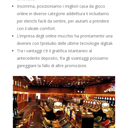
Insomma, posizioniamo i migliori casa da gioco
online in diverse categorie addirittura li includiamo
per elenchi facili da sentire, per aiutarti a prendere
con il ideale comfort.
L’impresa degli online mucchio ha prontamente una
divenire con l’preludio delle ultime tecnologie digitali.
Tra i vantaggi c’è il gratifica istantaneo al
antecedente deposito, fra gli svantaggi possiamo
gareggiare la fallo di altre promozioni.