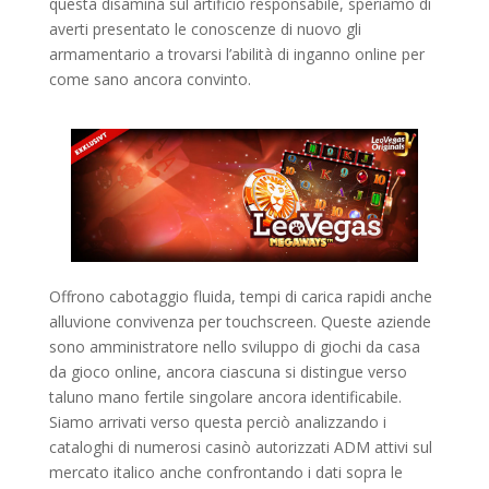
questa disamina sul artificio responsabile, speriamo di
averti presentato le conoscenze di nuovo gli
armamentario a trovarsi l’abilità di inganno online per
come sano ancora convinto.
Offrono cabotaggio fluida, tempi di carica rapidi anche
alluvione convivenza per touchscreen. Queste aziende
sono amministratore nello sviluppo di giochi da casa
da gioco online, ancora ciascuna si distingue verso
taluno mano fertile singolare ancora identificabile.
Siamo arrivati verso questa perciò analizzando i
cataloghi di numerosi casinò autorizzati ADM attivi sul
mercato italico anche confrontando i dati sopra le