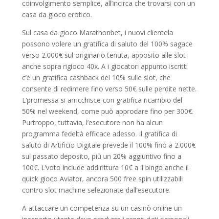
coinvolgimento semplice, all’incirca che trovarsi con un
casa da gioco erotico.
Sul casa da gioco Marathonbet, i nuovi clientela
possono volere un gratifica di saluto del 100% sagace
verso 2.000€ sul originario tenuta, apposito alle slot
anche sopra rigioco 40x. A i giocatori appunto iscritti
c’è un gratifica cashback del 10% sulle slot, che
consente di redimere fino verso 50€ sulle perdite nette.
L’promessa si arricchisce con gratifica ricambio del
50% nel weekend, come può approdare fino per 300€.
Purtroppo, tuttavia, l’esecutore non ha alcun
programma fedeltà efficace adesso. Il gratifica di
saluto di Artificio Digitale prevede il 100% fino a 2.000€
sul passato deposito, più un 20% aggiuntivo fino a
100€. L’voto include addirittura 10€ a il bingo anche il
quick gioco Aviator, ancora 500 free spin utilizzabili
contro slot machine selezionate dall’esecutore.
A attaccare un competenza su un casinò online un