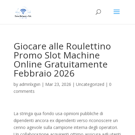
Giocare alle Roulettino
Promo Slot Machine
Online Gratuitamente
Febbraio 2026
by
admnlxgxn
|
Mar 23, 2026
| Uncategorized |
0
comments
La stringa qua fondo usa opinioni pubbliche di
dipendenti ancora ex dipendenti verso riconoscere un
cenno agevole sulla campione interna degli operatori.
Un collaborazione acquirenti ottimo assicura agli utenti