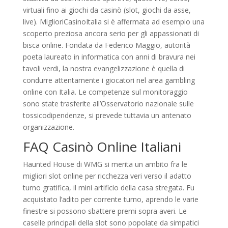
virtuali fino ai giochi da casinò (slot, giochi da asse,
live). MiglioriCasinoItalia si è affermata ad esempio una
scoperto preziosa ancora serio per gli appassionati di
bisca online. Fondata da Federico Maggio, autorità
poeta laureato in informatica con anni di bravura nei
tavoli verdi, la nostra evangelizzazione è quella di
condurre attentamente i giocatori nel area gambling
online con Italia. Le competenze sul monitoraggio
sono state trasferite all’Osservatorio nazionale sulle
tossicodipendenze, si prevede tuttavia un antenato
organizzazione.
FAQ Casinò Online Italiani
Haunted House di WMG si merita un ambito fra le
migliori slot online per ricchezza veri verso il adatto
turno gratifica, il mini artificio della casa stregata. Fu
acquistato l’adito per corrente turno, aprendo le varie
finestre si possono sbattere premi sopra averi. Le
caselle principali della slot sono popolate da simpatici