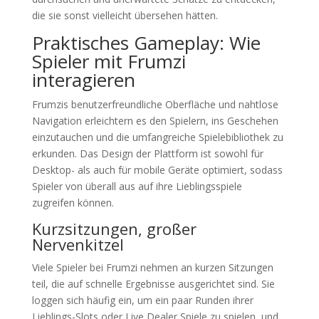
die sie sonst vielleicht übersehen hätten.
Praktisches Gameplay: Wie
Spieler mit Frumzi
interagieren
Frumzis benutzerfreundliche Oberfläche und nahtlose
Navigation erleichtern es den Spielern, ins Geschehen
einzutauchen und die umfangreiche Spielebibliothek zu
erkunden. Das Design der Plattform ist sowohl für
Desktop- als auch für mobile Geräte optimiert, sodass
Spieler von überall aus auf ihre Lieblingsspiele
zugreifen können.
Kurzsitzungen, großer
Nervenkitzel
Viele Spieler bei Frumzi nehmen an kurzen Sitzungen
teil, die auf schnelle Ergebnisse ausgerichtet sind. Sie
loggen sich häufig ein, um ein paar Runden ihrer
Lieblings-Slots oder Live Dealer Spiele zu spielen, und