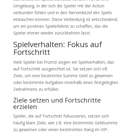
Umgebung, in der sich die Spieler mit der Action
verbunden fühlen und in den Nervenkitzel des Spiels
eintauchen können. Diese Verbindung ist entscheidend,
um ein positives Spielerlebnis zu schaffen, das die
Spieler immer wieder zurückkehren lässt.
Spielverhalten: Fokus auf
Fortschritt
Viele Spieler bei Frumzi zeigen ein Spielverhalten, das
auf Fortschritt ausgerichtet ist. Sie setzen sich oft
Ziele, um eine bestimmte Summe Geld zu gewinnen
oder bestimmte Aufgaben innerhalb eines festgelegten
Zeitrahmens zu erfüllen.
Ziele setzen und Fortschritte
erzielen
Spieler, die auf Fortschritt fokussieren, setzen sich
häufig klare Ziele, wie z.B. eine bestimmte Geldsumme
zu gewinnen oder einen bestimmten Rang im VIP-