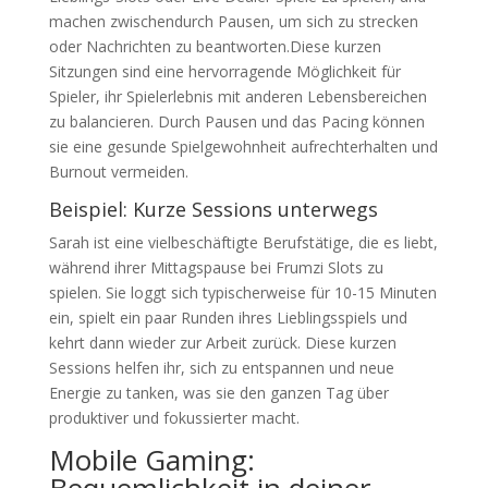
machen zwischendurch Pausen, um sich zu strecken
oder Nachrichten zu beantworten.Diese kurzen
Sitzungen sind eine hervorragende Möglichkeit für
Spieler, ihr Spielerlebnis mit anderen Lebensbereichen
zu balancieren. Durch Pausen und das Pacing können
sie eine gesunde Spielgewohnheit aufrechterhalten und
Burnout vermeiden.
Beispiel: Kurze Sessions unterwegs
Sarah ist eine vielbeschäftigte Berufstätige, die es liebt,
während ihrer Mittagspause bei Frumzi Slots zu
spielen. Sie loggt sich typischerweise für 10-15 Minuten
ein, spielt ein paar Runden ihres Lieblingsspiels und
kehrt dann wieder zur Arbeit zurück. Diese kurzen
Sessions helfen ihr, sich zu entspannen und neue
Energie zu tanken, was sie den ganzen Tag über
produktiver und fokussierter macht.
Mobile Gaming: