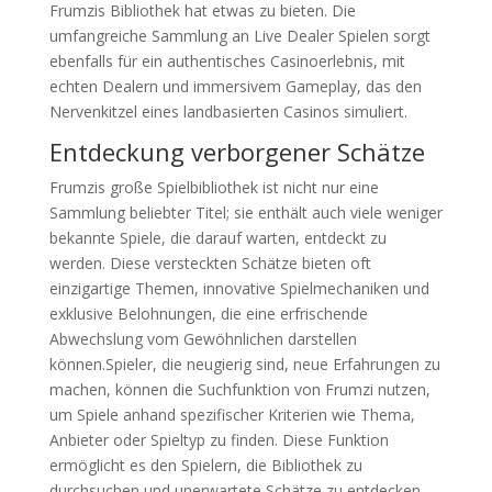
Frumzis Bibliothek hat etwas zu bieten. Die
umfangreiche Sammlung an Live Dealer Spielen sorgt
ebenfalls für ein authentisches Casinoerlebnis, mit
echten Dealern und immersivem Gameplay, das den
Nervenkitzel eines landbasierten Casinos simuliert.
Entdeckung verborgener Schätze
Frumzis große Spielbibliothek ist nicht nur eine
Sammlung beliebter Titel; sie enthält auch viele weniger
bekannte Spiele, die darauf warten, entdeckt zu
werden. Diese versteckten Schätze bieten oft
einzigartige Themen, innovative Spielmechaniken und
exklusive Belohnungen, die eine erfrischende
Abwechslung vom Gewöhnlichen darstellen
können.Spieler, die neugierig sind, neue Erfahrungen zu
machen, können die Suchfunktion von Frumzi nutzen,
um Spiele anhand spezifischer Kriterien wie Thema,
Anbieter oder Spieltyp zu finden. Diese Funktion
ermöglicht es den Spielern, die Bibliothek zu
durchsuchen und unerwartete Schätze zu entdecken,