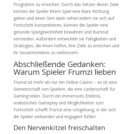
Programm zu erreichen. Durch das Setzen dieser Ziele
können die Spieler ihrem Spiel eine klare Richtung
geben und einen Sinn darin sehen.Indem sie sich auf
Fortschritt konzentrieren, können die Spieler eine
gesunde Spielgewohnheit bewahren und Burnout
vermeiden. Außerdem entwickeln sie Fähigkeiten und
Strategien, die ihnen helfen, ihre Ziele zu erreichen und
ihr Gesamterlebnis zu verbessern.
Abschließende Gedanken:
Warum Spieler Frumzi lieben
Frumzi ist mehr als nur ein Online-Casino – es ist eine
Gemeinschaft von Spielern, die eine Leidenschaft für
Gaming teilen. Durch ein immersives Erlebnis,
realistisches Gameplay und Möglichkeiten zum
Fortschritt schafft Frumzi eine Umgebung, in der sich
die Spieler verbunden und engagiert fühlen.
Den Nervenkitzel freischalten