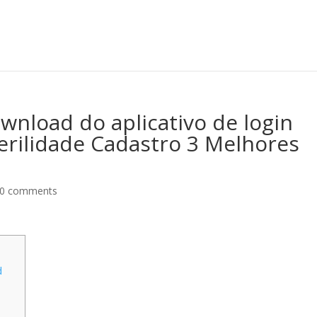
nload do aplicativo de login
erilidade Cadastro 3 Melhores
0 comments
d