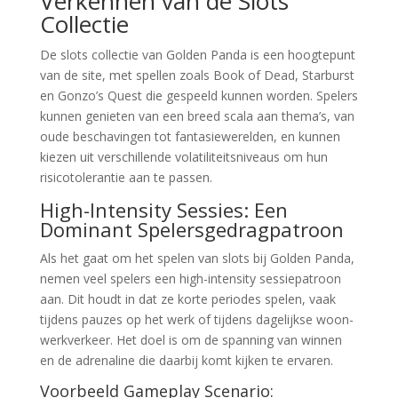
Verkennen van de Slots
Collectie
De slots collectie van Golden Panda is een hoogtepunt
van de site, met spellen zoals Book of Dead, Starburst
en Gonzo’s Quest die gespeeld kunnen worden. Spelers
kunnen genieten van een breed scala aan thema’s, van
oude beschavingen tot fantasiewerelden, en kunnen
kiezen uit verschillende volatiliteitsniveaus om hun
risicotolerantie aan te passen.
High-Intensity Sessies: Een
Dominant Spelersgedragpatroon
Als het gaat om het spelen van slots bij Golden Panda,
nemen veel spelers een high-intensity sessiepatroon
aan. Dit houdt in dat ze korte periodes spelen, vaak
tijdens pauzes op het werk of tijdens dagelijkse woon-
werkverkeer. Het doel is om de spanning van winnen
en de adrenaline die daarbij komt kijken te ervaren.
Voorbeeld Gameplay Scenario: