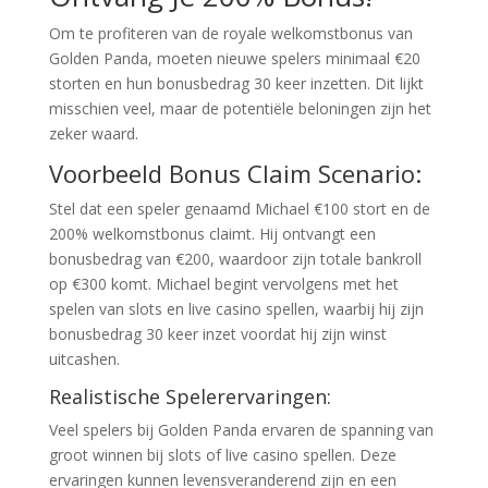
Om te profiteren van de royale welkomstbonus van
Golden Panda, moeten nieuwe spelers minimaal €20
storten en hun bonusbedrag 30 keer inzetten. Dit lijkt
misschien veel, maar de potentiële beloningen zijn het
zeker waard.
Voorbeeld Bonus Claim Scenario:
Stel dat een speler genaamd Michael €100 stort en de
200% welkomstbonus claimt. Hij ontvangt een
bonusbedrag van €200, waardoor zijn totale bankroll
op €300 komt. Michael begint vervolgens met het
spelen van slots en live casino spellen, waarbij hij zijn
bonusbedrag 30 keer inzet voordat hij zijn winst
uitcashen.
Realistische Spelerervaringen:
Veel spelers bij Golden Panda ervaren de spanning van
groot winnen bij slots of live casino spellen. Deze
ervaringen kunnen levensveranderend zijn en een