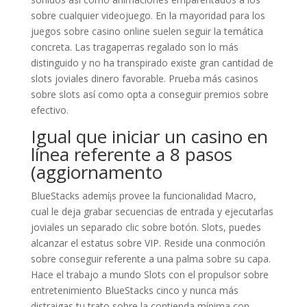
sobre cualquier videojuego. En la mayoridad para los
juegos sobre casino online suelen seguir la temática
concreta. Las tragaperras regalado son lo más
distinguido y no ha transpirado existe gran cantidad de
slots joviales dinero favorable. Prueba más casinos
sobre slots así­ como opta a conseguir premios sobre
efectivo.
Igual que iniciar un casino en
línea referente a 8 pasos
(aggiornamento
BlueStacks ademí¡s provee la funcionalidad Macro,
cual le deja grabar secuencias de entrada y ejecutarlas
joviales un separado clic sobre botón. Slots, puedes
alcanzar el estatus sobre VIP. Reside una conmoción
sobre conseguir referente a una palma sobre su capa.
Hace el trabajo a mundo Slots con el propulsor sobre
entretenimiento BlueStacks cinco y nunca más
distraigas tu trato sobre la contienda mínima con