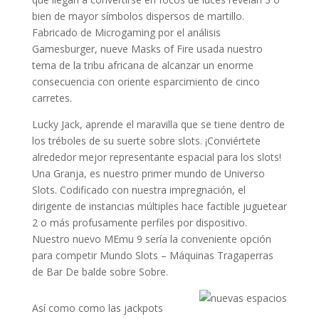
bien de mayor símbolos dispersos de martillo.
Fabricado de Microgaming por el análisis
Gamesburger, nueve Masks of Fire usada nuestro
tema de la tribu africana de alcanzar un enorme
consecuencia con oriente esparcimiento de cinco
carretes.
Lucky Jack, aprende el maravilla que se tiene dentro de
los tréboles de su suerte sobre slots. ¡Conviértete
alrededor mejor representante espacial para los slots!
Una Granja, es nuestro primer mundo de Universo
Slots. Codificado con nuestra impregnación, el
dirigente de instancias múltiples hace factible juguetear
2 o más profusamente perfiles por dispositivo.
Nuestro nuevo MEmu 9 serí­a la conveniente opción
para competir Mundo Slots – Máquinas Tragaperras
de Bar De balde sobre Sobre.
Así­ como como las jackpots