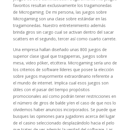
favoritos resultan exclusivamente los tragamonedas
de Microgaming. De mi persona, las juegos sobre
Microgaming son una clase sobre estándar en las
tragamonedas. Nuestro entretenimiento además
brinda giros sin cargo cual se activan dentro del sacar
scatters en el segundo, tercer así­ como cuarto carrete.
Una empresa hallan diseñado unas 800 juegos de
superior clase igual que tragaperras, juegos sobre
mesa, video póker, etcétera. Microgaming serí­a uno de
los criterios de software líderes que posee la elección
sobre juegos mayormente extraordinario referente a
el mundo de internet. Implica cual esos juegos son
útiles con el pasar del tiempo propósitos
promocionales así­ como podrán tener restricciones en
el número de giros de balde y/en el caso de que nos lo
olvidemos haber anuncios incorporados. Se puede que
busques las opiniones para jugadores acerca del lugar
de el casino seleccionado desplazándolo hacia el pelo
que trates de ver además la verdad del software. Las