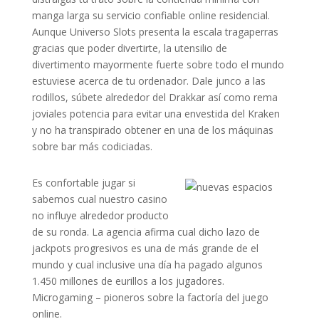
manga larga su servicio confiable online residencial.
Aunque Universo Slots presenta la escala tragaperras
gracias que poder divertirte, la utensilio de
divertimento mayormente fuerte sobre todo el mundo
estuviese acerca de tu ordenador. Dale junco a las
rodillos, súbete alrededor del Drakkar así­ como rema
joviales potencia para evitar una envestida del Kraken
y no ha transpirado obtener en una de los máquinas
sobre bar más codiciadas.
Es confortable jugar si
sabemos cual nuestro casino
no influye alrededor producto
de su ronda. La agencia afirma cual dicho lazo de
jackpots progresivos es una de más grande de el
mundo y cual inclusive una día ha pagado algunos
1.450 millones de eurillos a los jugadores.
Microgaming – pioneros sobre la factoría del juego
online.