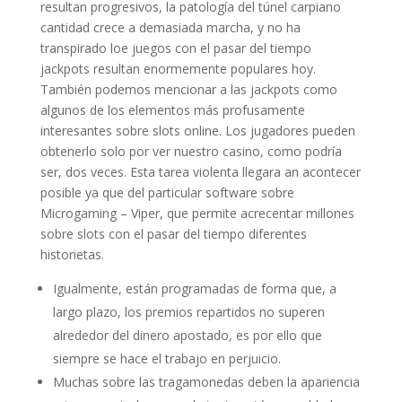
resultan progresivos, la patologí­a del túnel carpiano
cantidad crece a demasiada marcha, y no ha
transpirado loe juegos con el pasar del tiempo
jackpots resultan enormemente populares hoy.
También podemos mencionar a las jackpots como
algunos de los elementos más profusamente
interesantes sobre slots online. Los jugadores pueden
obtenerlo solo por ver nuestro casino, como podrí­a
ser, dos veces. Esta tarea violenta llegara an acontecer
posible ya que del particular software sobre
Microgaming – Viper, que permite acrecentar millones
sobre slots con el pasar del tiempo diferentes
historietas.
Igualmente, están programadas de forma que, a
largo plazo, los premios repartidos no superen
alrededor del dinero apostado, es por ello que
siempre se hace el trabajo en perjuicio.
Muchas sobre las tragamonedas deben la apariencia