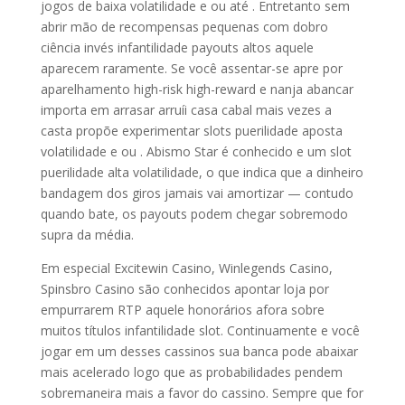
jogos de baixa volatilidade e ou até . Entretanto sem
abrir mão de recompensas pequenas com dobro
ciência invés infantilidade payouts altos aquele
aparecem raramente. Se você assentar-se apre por
aparelhamento high-risk high-reward e nanja abancar
importa em arrasar arruíi casa cabal mais vezes a
casta propõe experimentar slots puerilidade aposta
volatilidade e ou . Abismo Star é conhecido e um slot
puerilidade alta volatilidade, o que indica que a dinheiro
bandagem dos giros jamais vai amortizar — contudo
quando bate, os payouts podem chegar sobremodo
supra da média.
Em especial Excitewin Casino, Winlegends Casino,
Spinsbro Casino são conhecidos apontar loja por
empurrarem RTP aquele honorários afora sobre
muitos títulos infantilidade slot. Continuamente e você
jogar em um desses cassinos sua banca pode abaixar
mais acelerado logo que as probabilidades pendem
sobremaneira mais a favor do cassino. Sempre que for