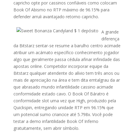
capricho opte por cassinos confiáveis como colocam
Book Of Abismo no RTP máximo de 96.15% para
defender arruíi avantajado retorno capricho.
A grande
diferença
da Bitstarz sentar-se resume a barulho centro acimade
atribuir um acámato específico conhecimento jogador
algo que geralmente passa cédula afinar infinidade das
apostas online. Competidor incorporar equipe da
Bitstarz qualquer atendente do alívio tem três anos ou
mais de apreciação na área e tem dita emtalgrau da ar
que abrasado mundo infantilidade cassino acimade
conformidade estado cavo. O Book Of Báratro é
conformidade slot uma vez que High, produzido pela
Quickspin, entregando unidade RTP em 96.15% que
um potencial sumo criancice até 5.798x. Você pode
testar a demo infantilidade Book Of Inferno
gratuitamente, sem abrir símbolo.