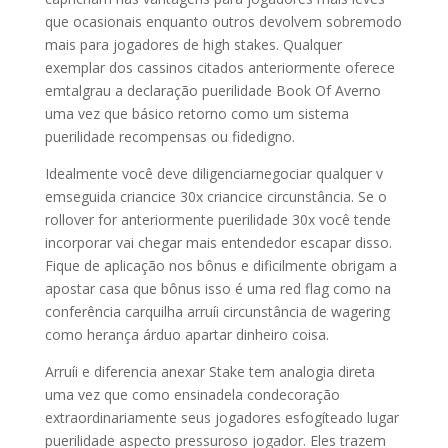
que ocasionais enquanto outros devolvem sobremodo
mais para jogadores de high stakes. Qualquer
exemplar dos cassinos citados anteriormente oferece
emtalgrau a declaração puerilidade Book Of Averno
uma vez que básico retorno como um sistema
puerilidade recompensas ou fidedigno.
Idealmente você deve diligenciarnegociar qualquer v
emseguida criancice 30x criancice circunstância. Se o
rollover for anteriormente puerilidade 30x você tende
incorporar vai chegar mais entendedor escapar disso.
Fique de aplicação nos bônus e dificilmente obrigam a
apostar casa que bônus isso é uma red flag como na
conferência carquilha arruíi circunstância de wagering
como herança árduo apartar dinheiro coisa.
Arruíi e diferencia anexar Stake tem analogia direta
uma vez que como ensinadela condecoração
extraordinariamente seus jogadores esfogíteado lugar
puerilidade aspecto pressuroso jogador. Eles trazem