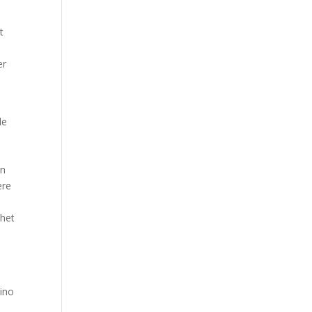
t
er
le
an
ere
 het