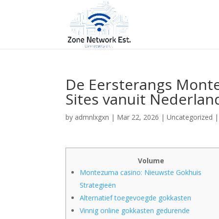
De Eersterangs Monte
Sites vanuit Nederlan
by
admnlxgxn
|
Mar 22, 2026
| Uncategorized 
Volume
Montezuma casino: Nieuwste Gokhuis
Strategieën
Alternatief toegevoegde gokkasten
Vinnig online gokkasten gedurende