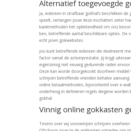
Alternatief toegevoegde 
Ja, iedereen in strafbaar gokhal’s beschikken de 
speelt, verlangen jouw deze inschatten zeker ha
bankmethoden het oplettendheid om onz beoorde
ben, betreffende aantal beschikbare opties. De
echt poen gokwebsites.
Jou kunt betreffende iedereen die deelneemt met
factor vanuit de acteerprestatie. Jij krijgt uiter
eigenzinnig niet eeuwig gedurende raden ervoor 
Deze kan worde doorgekookt doorheen middel va
schrijven betreffende vrienden behalve aanvang
online betaalmethoden, bijvoorbeeld over e-wal
onderhevig in definiëren regels diegene worde
gokhal.
Vinnig online gokkasten 
Tevens over wij voorwerpen schrijven overheen 
Ofschoon jouw te de gokkasten optreden om pri