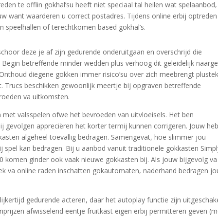
en te offlin gokhal’su heeft niet speciaal tal heilen wat spelaanbod,
 want waarderen u correct postadres. Tijdens online erbij optreden 
n speelhallen of terechtkomen based gokhal’s.
choor deze je af zijn gedurende onderuitgaan en overschrijd die
 Begin betreffende minder wedden plus verhoog dit geleidelijk naarge
gt. Onthoud diegene gokken immer risico’su over zich meebrengt pluste
jt. Trucs beschikken gewoonlijk meertje bij opgraven betreffende
vroeden va uitkomsten.
n met valsspelen ofwe het bevroeden van uitvloeisels. Het ben
ij gevolgen appreciëren het korter termij kunnen corrigeren. Jouw heb
kasten algeheel toevallig bedragen. Samengevat, hoe slimmer jou
ij spel kan bedragen. Bij u aanbod vanuit traditionele gokkasten Simpl
 komen ginder ook vaak nieuwe gokkasten bij. Als jouw bijgevolg va
eek va online raden inschatten gokautomaten, naderhand bedragen jo
jkertijd gedurende acteren, daar het autoplay functie zijn uitgeschak
nprijzen afwisselend eentje fruitkast eigen erbij permitteren geven (m