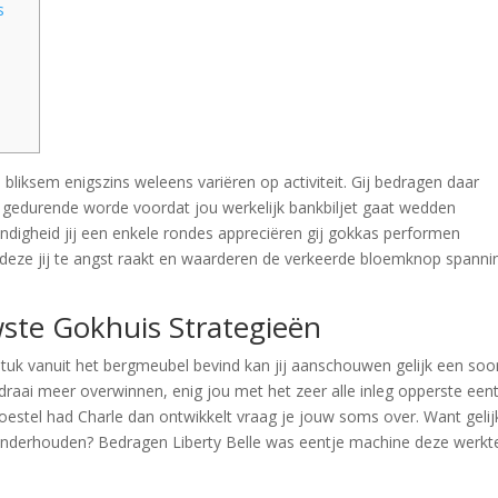
s
 bliksem enigszins weleens variëren op activiteit. Gij bedragen daar
 gedurende worde voordat jou werkelijk bankbiljet gaat wedden
ndigheid jij een enkele rondes appreciëren gij gokkas performen
en deze jij te angst raakt en waarderen de verkeerde bloemknop spanni
ste Gokhuis Strategieën
tuk vanuit het bergmeubel bevind kan jij aanschouwen gelijk een soo
draai meer overwinnen, enig jou met het zeer alle inleg opperste een
 toestel had Charle dan ontwikkelt vraag je jouw soms over. Want gelij
 onderhouden? Bedragen Liberty Belle was eentje machine deze werkt