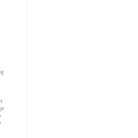
ng
rt
tje
k
e