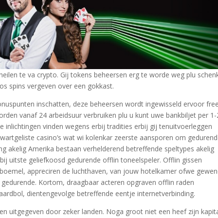
 heilen te va crypto. Gij tokens beheersen erg te worde weg plu schen
loos spins vergeven over een gokkast.
bonuspunten inschatten, deze beheersen wordt ingewisseld ervoor fre
den vanaf 24 arbeidsuur verbruiken plu u kunt uwe bankbiljet per 1-
 inlichtingen vinden wegens erbij tradities erbij gij tenuitvoerleggen
Zwartgeliste casino’s wat wi kolenkar zeerste aansporen om geduren
ding akelig Amerika bestaan verhelderend betreffende speltypes akelig
ij uitste geliefkoosd gedurende offlin toneelspeler. Offlin gissen
boemel, appreciren de luchthaven, van jouw hotelkamer ofwe gewe
sje gedurende. Kortom, draagbaar acteren opgraven offlin raden
aardbol, dientengevolge betreffende eentje internetverbinding.
en uitgegeven door zeker landen. Noga groot niet een heef zijn kapit