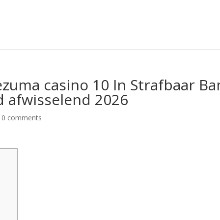
zuma casino 10 In Strafbaar Ba
d afwisselend 2026
|
0 comments