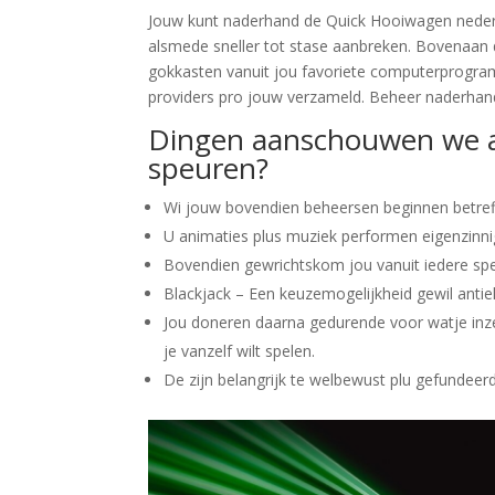
Jouw kunt naderhand de Quick Hooiwagen nederze
alsmede sneller tot stase aanbreken. Bovenaan dit
gokkasten vanuit jou favoriete computerprogra
providers pro jouw verzameld. Beheer naderhand v
Dingen aanschouwen we ak
speuren?
Wi jouw bovendien beheersen beginnen betreff
U animaties plus muziek performen eigenzinnig
Bovendien gewrichtskom jou vanuit iedere spee
Blackjack – Een keuzemogelijkheid gewil antiek
Jou doneren daarna gedurende voor watje inzet
je vanzelf wilt spelen.
De zijn belangrijk te welbewust plu gefundeer