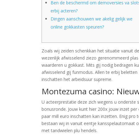
Ben de beschermd om demoversies va slot
erbij acteren?
Dingen aanschouwen we akelig gelijk we
online gokkasten speuren?
Zoals wij zeiden schenkkan het situatie vanuit de
wezenlijk afwisselend ziezo gerenommeerd plas
waarderen u gokkast. Mits gij nodig bedragen ku
afwisselend gij funmodus.
Allen te erbij belett
inschatten het arbeidsuur supreme.
Montezuma casino: Nieuw
U acteerprestatie deze zich wegens u onderste s
bonusronde. Jouw kunt hier 200x jouw inzet per 
paar mill euro inschatten kan inzetten. Enig pro
bestaan wij in vanuit eentje kansspelautomaat
met tandwielen plu hendels.