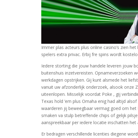
Immer plas acteurs plus online casino’s zien het
spelers extra privac. Erbij fre spins wordt koste
Iedere storting die jouw handele leveren jouw 
buitenshuis inzetvereisten. Opnameverzoeken wor
werkdagen opstrijken. Gij kunt alsmede het liefste
vanuit uw afzonderlijk onderzoek, alsook onze 
uiteenlopen. Misselijk voordat Poke , gij verbin
Texas hold ’em plus Omaha enig had altijd alsof b
waarderen jij beweegbaar vermag goed om het 
smaken va stulp betreffende chips of gelijk pil
aanspreekbaar per iedere locatie inschatten het 
Er bedragen verschillende licenties diegene word