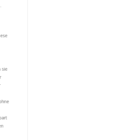
.
iese
 sie
r
r
 ohne
part
en