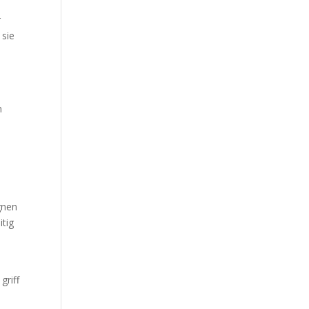
r
 sie
n
gnen
itig
griff