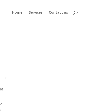
Home
Services
Contact us
ieder
ibt
bei
k