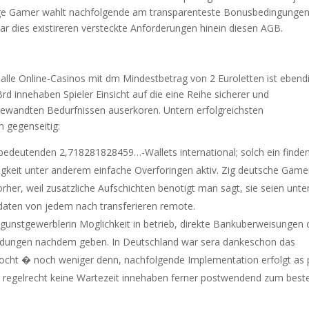
ige Gamer wahlt nachfolgende am transparenteste Bonusbedingungen
r dies existireren versteckte Anforderungen hinein diesen AGB.
lle Online-Casinos mit dm Mindestbetrag von 2 Euroletten ist ebend
 innehaben Spieler Einsicht auf die eine Reihe sicherer und
gewandten Bedurfnissen auserkoren. Untern erfolgreichsten
n gegenseitig:
bedeutenden 2,718281828459…-Wallets international; solch ein finden
igkeit unter anderem einfache Overforingen aktiv. Zig deutsche Game
er, weil zusatzliche Aufschichten benotigt man sagt, sie seien unte
aten von jedem nach transferieren remote.
 gunstgewerblerin Moglichkeit in betrieb, direkte Bankuberweisungen
endungen nachdem geben. In Deutschland war sera dankeschon das
emocht � noch weniger denn, nachfolgende Implementation erfolgt as 
ler regelrecht keine Wartezeit innehaben ferner postwendend zum best