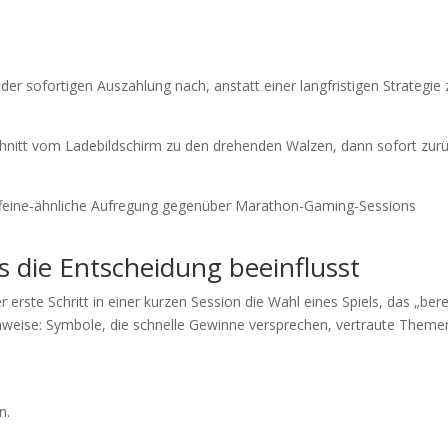
der sofortigen Auszahlung nach, anstatt einer langfristigen Strategie 
 Schnitt vom Ladebildschirm zu den drehenden Walzen, dann sofort zur
caffeine‑ähnliche Aufregung gegenüber Marathon-Gaming-Sessions
s die Entscheidung beeinflusst
 erste Schritt in einer kurzen Session die Wahl eines Spiels, das „bere
 Hinweise: Symbole, die schnelle Gewinne versprechen, vertraute Theme
n.