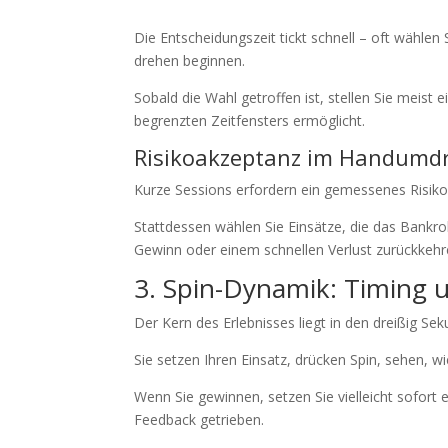
Die Entscheidungszeit tickt schnell – oft wählen
drehen beginnen.
Sobald die Wahl getroffen ist, stellen Sie meist 
begrenzten Zeitfensters ermöglicht.
Risikoakzeptanz im Handumd
Kurze Sessions erfordern ein gemessenes Risiko –
Stattdessen wählen Sie Einsätze, die das Bankro
Gewinn oder einem schnellen Verlust zurückkehr
3. Spin-Dynamik: Timing 
Der Kern des Erlebnisses liegt in den dreißig Se
Sie setzen Ihren Einsatz, drücken Spin, sehen, 
Wenn Sie gewinnen, setzen Sie vielleicht sofort
Feedback getrieben.