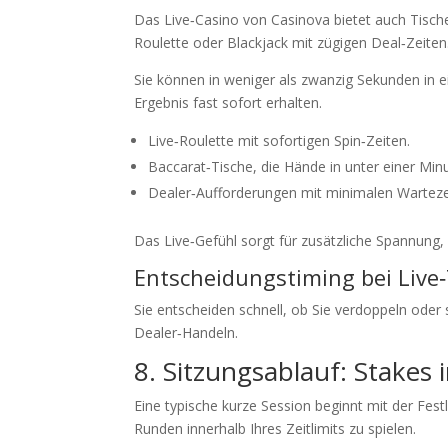
Das Live‑Casino von Casinova bietet auch Tische,
Roulette oder Blackjack mit zügigen Deal‑Zeiten
Sie können in weniger als zwanzig Sekunden in ei
Ergebnis fast sofort erhalten.
Live‑Roulette mit sofortigen Spin‑Zeiten.
Baccarat‑Tische, die Hände in unter einer Min
Dealer‑Aufforderungen mit minimalen Warteze
Das Live‑Gefühl sorgt für zusätzliche Spannung, 
Entscheidungstiming bei Live
Sie entscheiden schnell, ob Sie verdoppeln oder
Dealer‑Handeln.
8. Sitzungsablauf: Stakes 
Eine typische kurze Session beginnt mit der Fest
Runden innerhalb Ihres Zeitlimits zu spielen.