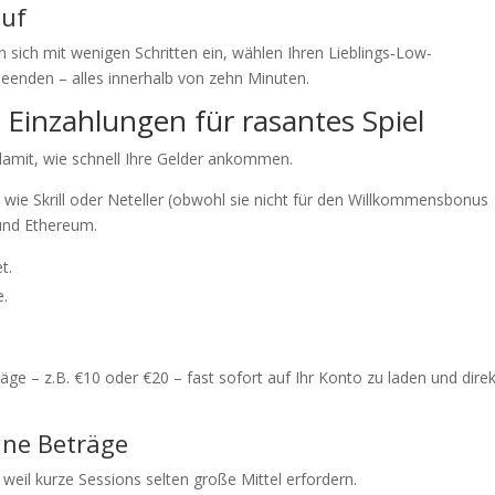
auf
 sich mit wenigen Schritten ein, wählen Ihren Lieblings‑Low-
 beenden – alles innerhalb von zehn Minuten.
 Einzahlungen für rasantes Spiel
 damit, wie schnell Ihre Gelder ankommen.
s wie Skrill oder Neteller (obwohl sie nicht für den Willkommensbonus
 und Ethereum.
t.
e.
räge – z.B. €10 oder €20 – fast sofort auf Ihr Konto zu laden und direk
ine Beträge
weil kurze Sessions selten große Mittel erfordern.