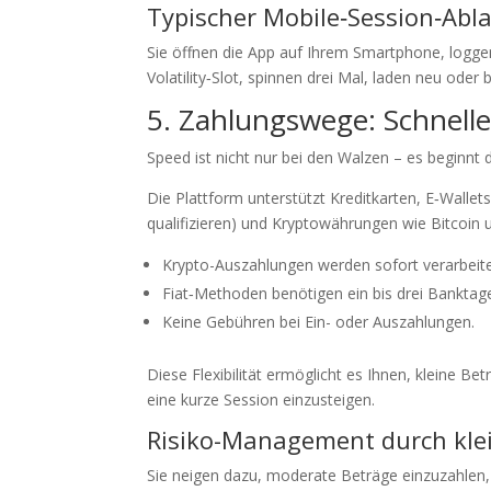
Typischer Mobile‑Session‑Abl
Sie öffnen die App auf Ihrem Smartphone, loggen
Volatility‑Slot, spinnen drei Mal, laden neu oder
5. Zahlungswege: Schnelle
Speed ist nicht nur bei den Walzen – es beginnt
Die Plattform unterstützt Kreditkarten, E‑Wallet
qualifizieren) und Kryptowährungen wie Bitcoin
Krypto-Auszahlungen werden sofort verarbeite
Fiat‑Methoden benötigen ein bis drei Banktag
Keine Gebühren bei Ein- oder Auszahlungen.
Diese Flexibilität ermöglicht es Ihnen, kleine Bet
eine kurze Session einzusteigen.
Risiko-Management durch kle
Sie neigen dazu, moderate Beträge einzuzahlen, 