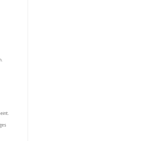
n.
eint.
iges