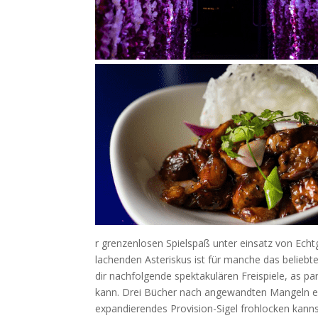
r grenzenlosen Spielspaß unter einsatz von Echt
lachenden Asteriskus ist für manche das beliebt
dir nachfolgende spektakulären Freispiele, as 
kann. Drei Bücher nach angewandten Mangeln einb
expandierendes Provision-Sigel frohlocken kanns