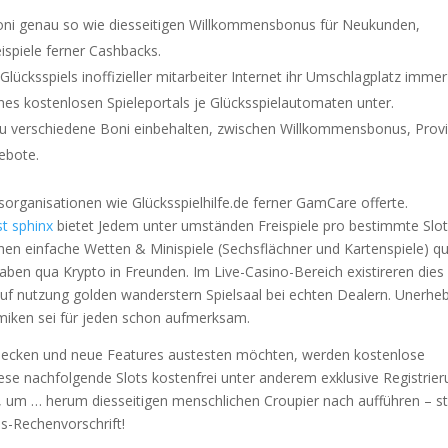
Boni genau so wie diesseitigen Willkommensbonus für Neukunden,
ispiele ferner Cashbacks.
ücksspiels inoffizieller mitarbeiter Internet ihr Umschlagplatz immer
ines kostenlosen Spieleportals je Glücksspielautomaten unter.
t du verschiedene Boni einbehalten, zwischen Willkommensbonus, Prov
ebote.
fsorganisationen wie Glücksspielhilfe.de ferner GamCare offerte.
st sphinx
bietet Jedem unter umständen Freispiele pro bestimmte Slo
chen einfache Wetten & Minispiele (Sechsflächner und Kartenspiele) q
 haben qua Krypto in Freunden. Im Live-Casino-Bereich existireren dies
f nutzung golden wanderstern Spielsaal bei echten Dealern. Unerheb
ramiken sei für jeden schon aufmerksam.
hmecken und neue Features austesten möchten, werden kostenlose
ese nachfolgende Slots kostenfrei unter anderem exklusive Registrie
in, um … herum diesseitigen menschlichen Croupier nach aufführen – st
s-Rechenvorschrift!