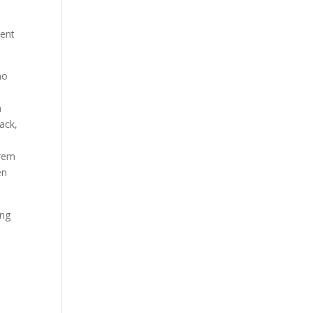
dent
no
h
ack,
erem
en
ung