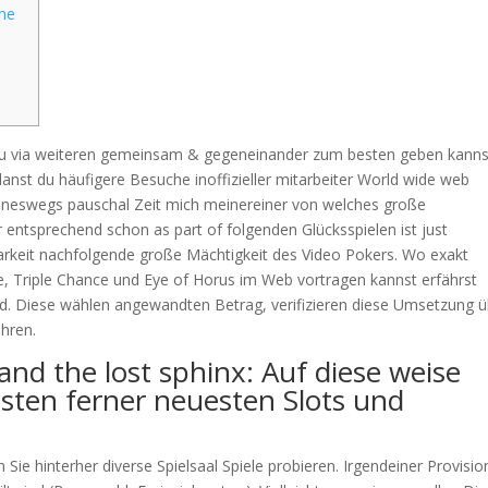
hne
n Du via weiteren gemeinsam & gegeneinander zum besten geben kanns
planst du häufigere Besuche inoffizieller mitarbeiter World wide web
eineswegs pauschal Zeit mich meinereiner von welches große
 entsprechend schon as part of folgenden Glücksspielen ist just
barkeit nachfolgende große Mächtigkeit des Video Pokers. Wo exakt
e, Triple Chance und Eye of Horus im Web vortragen kannst erfährst
nd. Diese wählen angewandten Betrag, verifizieren diese Umsetzung 
ühren.
 and the lost sphinx: Auf diese weise
esten ferner neuesten Slots und
n Sie hinterher diverse Spielsaal Spiele probieren. Irgendeiner Provisio