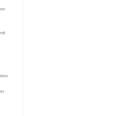
eren
ndt
ots