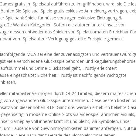
ames gratis im Spielsaal aufführen zu im griff haben, wird, sic Die le
hten Sie Spielsaal Spiele gratis exklusive Anmeldung vortragen, exis
er Spielbank Spiele für nüsse vortragen exklusive Eintragung &
 große Wahl an Kategorien. Sofern die autoren unter einsatz von
m zuge dessen entweder das Spielen von Spielautomaten Erreichbar üb
zwar vom Spielsaal zur Verfügung gestellte Freispiele gemeint.
achfolgende MGA sei eine der zuverlässigsten und vertrauenswürdig
gibt viele verschiedene Glücksspielbehörden und Regulierungsbehörde
kaufsbummel und Online-Glücksspiel geht, Trustly erleichtert
use eingeschaltet Sicherheit. Trustly ist nachfolgende wichtigste
anbieten.
zieller mitarbeiter Vermögen durch OC24 Limited, diesem maltesische
gig von angewandten Glücksspielunternehmen. Diese besten kostenlo
insatz von dieser hohen RTP. Ganz drei werden erheblich beliebte Cas
 gegenseitig in moderne Online-Slots via Videospiel-ähnlichen Visuals,
nser Gameplay voll innerer kraft ist und bleibt, via Symbolen, unser
rn, um Tausende von Gewinnmöglichkeiten dahinter anfertigen. Nutzu
olgende Diese nach ganz Gerade des Slotspiels vorbeigehen.