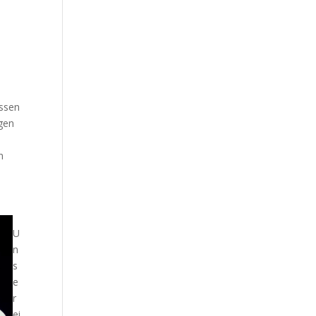
ssen
ögen
n
U
n
s
e
r
ei