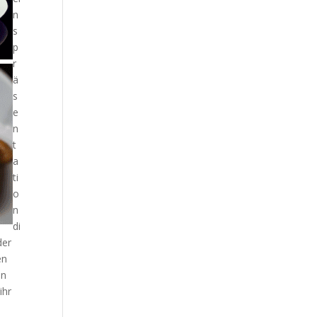
n
s
p
r
ä
s
e
n
t
a
ti
o
n
di
der
en
en
ihr