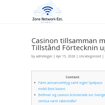
Casinon tillsamman m
Tillstånd Förtecknin 
by
admnlxgxn
|
Apr 15, 2026
| Uncategorized |
Content
Färre ansvarsverktyg samt ingen Spelpaus:
mobil Best kasino
Befinner sig casinon licensierade ino Sverig
seriösa samt säkerställa?