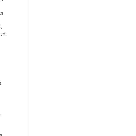
d
non
et
 sam
n
s,
.
er