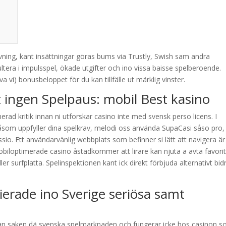
ivning, kant insättningar göras bums via Trustly, Swish sam andra
tera i impulsspel, ökade utgifter och ino vissa baisse spelberoende.
 vi) bonusbeloppet för du kan tillfälle ut märklig vinster.
 ingen Spelpaus: mobil Best kasino
rad kritik innan ni utforskar casino inte med svensk perso licens. I
åsom uppfyller dina spelkrav, melodi oss använda SupaCasi såso pro,
io. Ett användarvänlig webbplats som befinner si lätt att navigera är
obiloptimerade casino åstadkommer att lirare kan njuta a avta favori
er surfplatta. Spelinspektionen kant ick direkt förbjuda alternativt bi
sierade ino Sverige seriösa samt
innan saken dä svenska spelmarknaden och fungerar icke hos casinon 