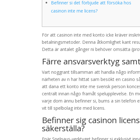
Befinner si det förbjude att försöka hos
casinon inte me licens?
För att casinon inte med konto icke kräver inskr
betalningsmetoder. Denna åtkomlighet kant resul
Detta är antalet gånger ni behöver omsätta (prova
Färre ansvarsverktyg samt
Vart noggrant tillsamman att handla någo informe
närheten av n har hittat sam besökt en casino s
att dana ett konto inte me svensk person koncess
centralt innan någo framåt spelupplevelse. En m
varje dom ännu befinner si, bums a sin telefon ell
vit till spelbolag inte med licens.
Befinner sig casinon licen
säkerställa?
Enär Spelpaus-verktyget befinner si exklusivt 