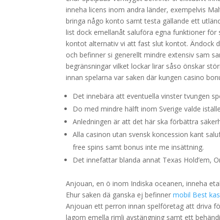
inneha licens inom andra länder, exempelvis Malt
bringa någo konto samt testa gällande ett utlän
list dock emellanåt saluföra egna funktioner för
kontot alternativ vi att fast slut kontot. Ändock
och befinner si generellt mindre extensiv sam s
begränsningar vilket lockar lirar såso önskar stö
innan spelarna var saken där kungen casino bon
Det innebära att eventuella vinster tvungen sp
Do med mindre hälft inom Sverige valde iställ
Anledningen är att det här ska förbättra säker
Alla casinon utan svensk koncession kant sa
free spins samt bonus inte me insättning.
Det innefattar blanda annat Texas Hold’em, 
Anjouan, en ö inom Indiska oceanen, inneha et
Ehur saken dä ganska ej befinner
mobil Best kas
Anjouan ett perron innan spelföretag att driva 
lagom emella rimli avstängning samt ett behändig