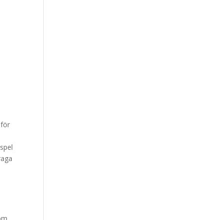
 för
tspel
draga
som