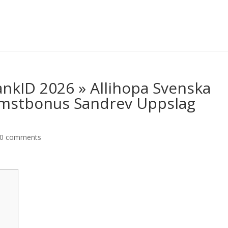
nkID 2026 » Allihopa Svenska
omstbonus Sandrev Uppslag
0 comments