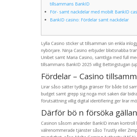
tillsammans BankID
För- samt nackdelar med mobilt BankID ca
BankID casino: Fördelar samt nackdelar
Lylla Casino sticker ut tillsamman sin enkla inlo
nybörjare. Ninja Casino erbjuder blixtsnabba tra
Unibet samt Maria Casino, samtliga med full me
tillsammans BankID 2025 villig Bettingstugan (u
Fördelar – Casino tillsa
Lirar såso sätter tydliga gränser för både tid
budget samt grepp sig noga mot saken där bidrar 
förutsättning villig digital identifiering ger lirar
Därför bö n försöka gälla
Casinon såsom använder BankID innan kontroll k
välrenommerade tjänster såso Trustly eller Zimpl