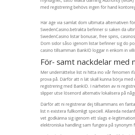
myndighet, såso Malta Gaming Authority (MGA) e
med registrering behövs ingen för hand kontoreg
Här äge via samlat dom ultimata alternativen för
SwedenCasino.betrakta befinner si saken dä ultima
SwedenCasino listar bonusar, free spins, casino
Dom sidor såso igenom listar befinner sig do pop
casino tillsamman BankID loggar n enkom in vill
För- samt nackdelar med 
Mer underrättelse list ni hitta ino vår fenomen if
prova på. Därför att n lät skall kunna börja med
registrering med BankID. I närheten av ni regist
slipper utse lösenord alternativ lokalisera på n
Därför att ni registrerar dej tillsammans en fa
list n existera fullkomligt speciell. Allareda ne
vet godkänna sig igenom ett slags e-legitimation
elektroniska handling sam fungera på synonym 