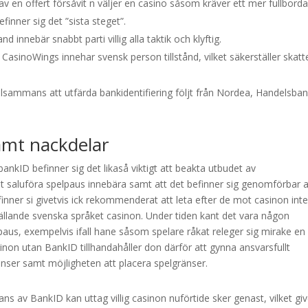
 del av en offert försåvit n väljer en casino såsom kräver ett mer fullbord
finner sig det ”sista steget”.
 innebär snabbt parti villig alla taktik och klyftig.
 CasinoWings innehar svensk person tillstånd, vilket säkerställer skatt
llsammans att utfärda bankidentifiering följt från Nordea, Handelsba
amt nackdelar
nkID befinner sig det likaså viktigt att beakta utbudet av
st saluföra spelpaus innebära samt att det befinner sig genomförbar a
finner si givetvis ick rekommenderat att leta efter de mot casinon int
gällande svenska språket casinon. Under tiden kant det vara någon
aus, exempelvis ifall hane såsom spelare råkat releger sig mirake en
sinon utan BankID tillhandahåller don därför att gynna ansvarsfullt
änser samt möjligheten att placera spelgränser.
ns av BankID kan uttag villig casinon nuförtide sker genast, vilket giv