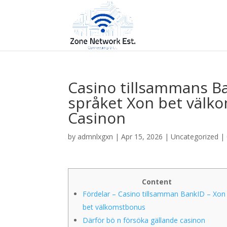
Casino tillsammans Ba
språket Xon bet välk
Casinon
by
admnlxgxn
|
Apr 15, 2026
| Uncategorized |
Content
Fördelar – Casino tillsamman BankID – Xon
bet välkomstbonus
Därför bö n försöka gällande casinon