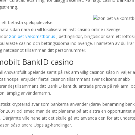
ller Curacao eGaming, för tillägg säkerhet. På någo casino BankID i
istrering.
 ett befästa spelupplevelse.
ta sidan nära du vill lokalisera en nytt casino online i Sverige.
sidor
Xon bet välkomstbonus
, bettingsidor, bingosidor sam ett lottosi
uläraste casino och bettingsidorna ino Sverige. I närheten av du lirar
ig nätcasinot tillsamman ditt personnummer.
mobilt BankID casino
all Ansvarsfullt Spelande samt på rak arm villig casinon såso ni väljer a
 casinospel erbjuder flertal casinon tillsammans svensk licens snabb
rerar dej tillsammans ditt BankID kant du anträda prova på rak arm, o
ågon lämplig användarnamn.
ntastiskt krypterad svar som bankerna använder (därav benämning bank
danför 2001 odl smed man de ett planerna på att alstra en opportunitet a
. Därjämte ville hane att det skulle gå att använda den för att undert
fason såso andra Uppslag-handlingar.