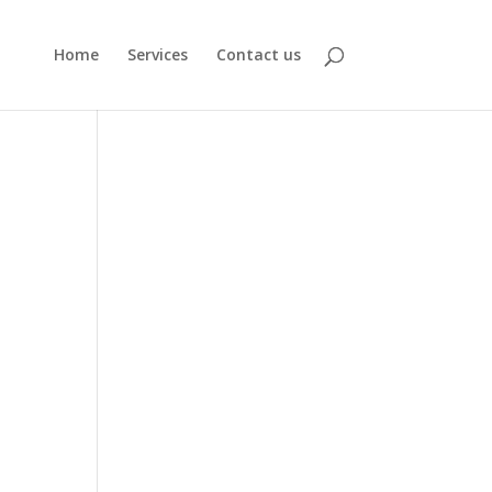
Home
Services
Contact us