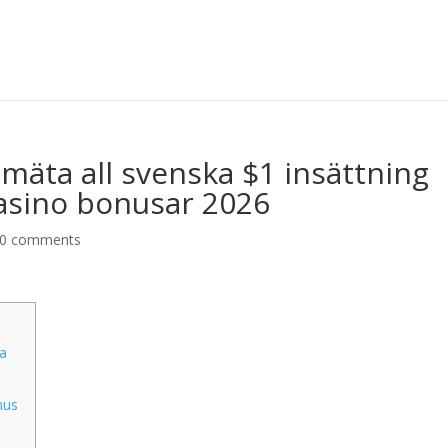
mäta all svenska $1 insättning
casino bonusar 2026
0 comments
ra
nus