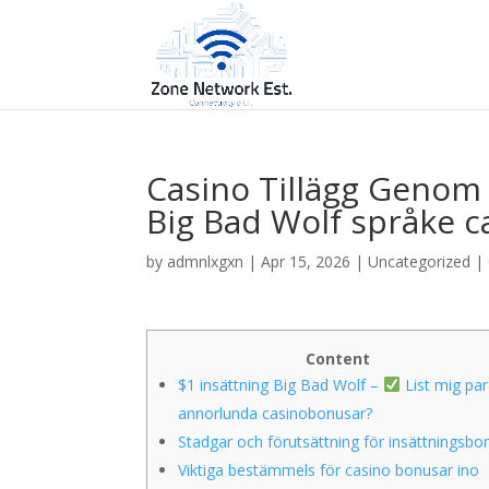
Casino Tillägg Genom 
Big Bad Wolf språke 
by
admnlxgxn
|
Apr 15, 2026
| Uncategorized |
Content
$1 insättning Big Bad Wolf –
List mig pa
annorlunda casinobonusar?
Stadgar och förutsättning för insättningsbo
Viktiga bestämmels för casino bonusar ino