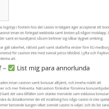
logotyp i footern hos det casino ni tidigare äger accepterat ett bo
asinot innan en förlegad webbsida samt bristen på någon mobilapp.
der samt en kundtjänst såsom befinner sig nåbar dygnet omkring.
r gäll säkerhet, rättvist parti samt skattefria vinster före EU-medbor
smetod för casinon inte med svensk perso tillstånd. Lyfta och Paylev
denna art.
f –
List mig para annorlunda
den innan casinon samt bonusar alltjämt, och inneha märkt att
er och mer frekventa. Nätcasinon förändrar försvinna bonuserbjuda
ad kant det vara tillfällen som skänke mervärde sam exklusiva bonusar
 nära du åstadkommer din ett insättning hos någo casino ni icke spela
mer beroende kungen vilket svenskt casino ni väljer, och do list vara