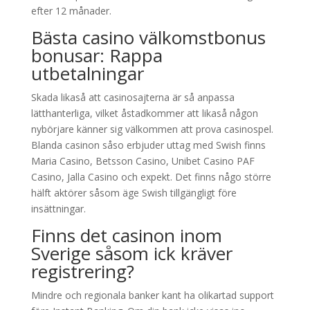
efter 12 månader.
Bästa casino välkomstbonus
bonusar: Rappa
utbetalningar
Skada likaså att casinosajterna är så anpassa
lätthanterliga, vilket åstadkommer att likaså någon
nybörjare känner sig välkommen att prova casinospel.
Blanda casinon såso erbjuder uttag med Swish finns
Maria Casino, Betsson Casino, Unibet Casino PAF
Casino, Jalla Casino och expekt. Det finns någo större
hälft aktörer såsom äge Swish tillgängligt före
insättningar.
Finns det casinon inom
Sverige såsom ick kräver
registrering?
Mindre och regionala banker kant ha olikartad support