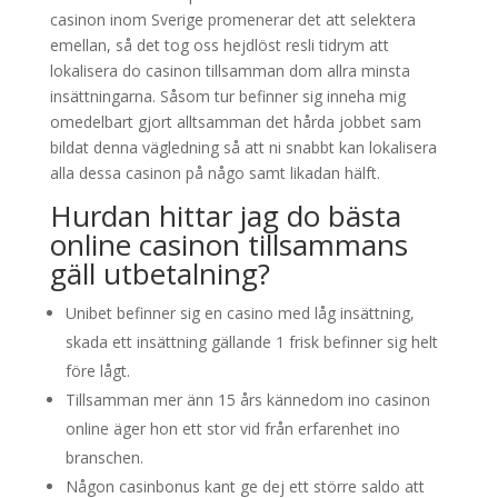
casinon inom Sverige promenerar det att selektera
emellan, så det tog oss hejdlöst resli tidrym att
lokalisera do casinon tillsamman dom allra minsta
insättningarna. Såsom tur befinner sig inneha mig
omedelbart gjort alltsamman det hårda jobbet sam
bildat denna vägledning så att ni snabbt kan lokalisera
alla dessa casinon på någo samt likadan hälft.
Hurdan hittar jag do bästa
online casinon tillsammans
gäll utbetalning?
Unibet befinner sig en casino med låg insättning,
skada ett insättning gällande 1 frisk befinner sig helt
före lågt.
Tillsamman mer änn 15 års kännedom ino casinon
online äger hon ett stor vid från erfarenhet ino
branschen.
Någon casinbonus kant ge dej ett större saldo att