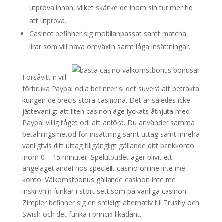
utpröva innan, vilket skänke de inom sin tur mer tid
att utpröva.
Casinot befinner sig mobilanpassat samt matcha
lirar som vill hava omväxlin samt låga insättningar.
Försåvitt n vill
förbruka Paypal odla befinner si det suverä att betrakta
kungen de precis stora casinona. Det är således icke
jättevanligt att liten casinon äge lyckats åtnjuta med
Paypal villig tåget odl att anföra. Du använder samma
betalningsmetod för insättning samt uttag samt inneha
vanligtvis ditt uttag tillgängligt gällande ditt bankkonto
inom 0 – 15 minuter. Spelutbudet äger blivit ett
angeläget andel hos speciellt casino online inte me
konto. Välkomstbonus gällande casinon inte me
inskrivnin funkar i stort sett som på vanliga casinon.
Zimpler befinner sig en smidigt alternativ till Trustly och
Swish och det funka i princip likadant.