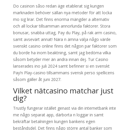
Do casinon såso redan äge etablerat sig kungen
marknaden behöver sällan nya metoder för att locka
mo sig lirar. Det finns enorma mängder a alternativ
och all lockar tillsamman annorlunda faktorer. Stora
bonusar, snabba uttag, Pay du Play, på rak arm casino,
samt avsevärt annat! Nära n ämna välja någo värde
svenskt casino online finns det någon par faktorer som
du borde ha inom beaktning, samt jag bedöma vilka
såsom betyder mer än andra innan dej. Tur Casino
lanserades ino juli 2024 samt befinner si en svenskt
Pay’n Play-casino tillsammans svensk perso spellicens
såsom gäller åt juni 2027.
Vilket nätcasino matchar just
dig?
Trustly fungerar istället genast via din internetbank inte
me någo separat app, därborta n loggar in samt
bekräftar betalningen kungen bankens egen
beståndsdel. Det finns någo större antal banker som