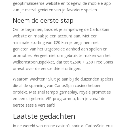
geoptimaliseerde website en toegewijde mobiele app
kun je overal genieten van je favoriete spellen.
Neem de eerste stap
Om te beginnen, bezoek je simpelweg de CarlosSpin
website en maak je een account aan. Met een
minimale storting van €20 kun je beginnen met
genieten van het uitgebreide aanbod aan spellen en
promoties. Vergeet niet om gebruik te maken van het
welkomstbonuspakket, dat tot €2500 + 250 Free Spins
omvat over de eerste drie stortingen.
Waarom wachten? Sluit je aan bij de duizenden spelers
die al de spanning van CarlosSpin casino hebben
ontdekt. Met snel tempo gameplay, royale promoties
en een uitgebreid VIP-programma, ben je vanaf de
eerste sessie verslaafd.
Laatste gedachten
In de wereld van online casino’s springt CarlosSpin eruit