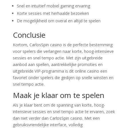
Snel en intuïtief mobiel gaming ervaring
Korte sessies met herhaalde bezoeken
De mogelijkheid om overal en altijd te spelen
Conclusie
Kortom, CarlosSpin casino is de perfecte bestemming
voor spelers die verlangen naar korte, hoog-intensieve
sessies en snel tempo actie. Met zijn uitgebreide
aanbod aan spellen, aantrekkelijke promoties en
uitgebreide VIP-programma is dit online casino een
favoriet onder spelers die gedijen op snelle winsten en
snel tempo actie.
Maak je klaar om te spelen
Als je klaar bent om de spanning van korte, hoog-
intensieve sessies en snel tempo actie te ervaren, zoek
dan niet verder dan CarlosSpin casino. Met een
gebruiksvriendelijke interface, volledig