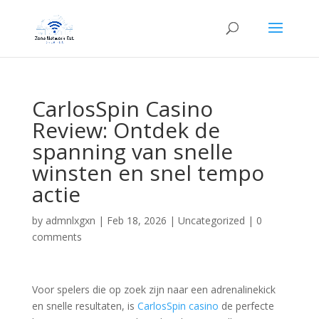
CarlosSpin Casino
Review: Ontdek de
spanning van snelle
winsten en snel tempo
actie
by
admnlxgxn
|
Feb 18, 2026
| Uncategorized |
0
comments
Voor spelers die op zoek zijn naar een adrenalinekick
en snelle resultaten, is
CarlosSpin casino
de perfecte