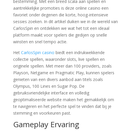
bestemming. Met een breed scala aan spellen en
aantrekkelijke promoties is deze online casino een
favoriet onder degenen die korte, hoog-intensieve
sessies zoeken. In dit artikel duiken we in de wereld van
CarlosSpin en ontdekken we wat het tot een ideaal
platform maakt voor spelers die gedijen op snelle
winsten en snel tempo actie.
Het
CarlosSpin casino
biedt een indrukwekkende
collectie spellen, waaronder slots, live spellen en
originele spellen. Met meer dan 100 providers, zoals
Playson, Netgame en Pragmatic Play, kunnen spelers
genieten van een divers aanbod aan titels zoals
Olympus, 100 Lines en Sugar Pop. De
gebruiksvriendelijke interface en volledig
geoptimaliseerde website maken het gemakkelijk om
te navigeren en het perfecte spel te vinden dat bij je
stemming en voorkeuren past.
Gameplay Ervaring