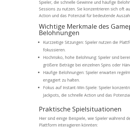
Spieler, die schnelle Gewinne und häufige Beloh
Sessions zu nutzen. Sie konzentrieren sich oft au
Action und das Potenzial für bedeutende Auszah
Wichtige Merkmale des Gamep
Belohnungen
Kurzzeitige Sitzungen: Spieler nutzen die Plat
fokussieren.
Hochrisiko, hohe Belohnung: Spieler sind berei
größere Beträge bei einzelnen Spins oder Hän
Häufige Belohnungen: Spieler erwarten regel
engagiert zu halten.
Fokus auf Instant-Win-Spiele: Spieler konzentr
Jackpots, die schnelle Action und das Potenzi
Praktische Spielsituationen
Hier sind einige Beispiele, wie Spieler währen
Plattform interagieren könnten: