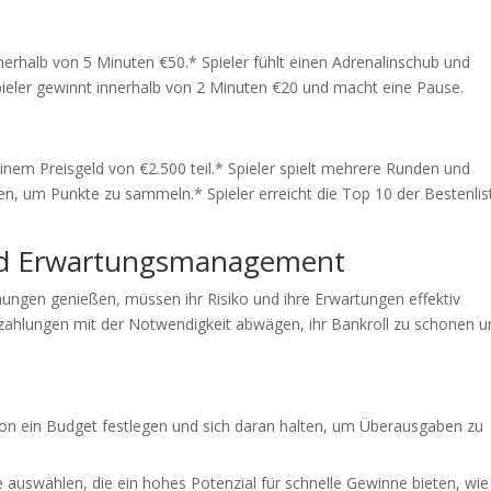
nnerhalb von 5 Minuten €50.* Spieler fühlt einen Adrenalinschub und
Spieler gewinnt innerhalb von 2 Minuten €20 und macht eine Pause.
inem Preisgeld von €2.500 teil.* Spieler spielt mehrere Runden und
nen, um Punkte zu sammeln.* Spieler erreicht die Top 10 der Bestenlis
 und Erwartungsmanagement
nungen genießen, müssen ihr Risiko und ihre Erwartungen effektiv
zahlungen mit der Notwendigkeit abwägen, ihr Bankroll zu schonen u
ssion ein Budget festlegen und sich daran halten, um Überausgaben zu
ele auswählen, die ein hohes Potenzial für schnelle Gewinne bieten, wie