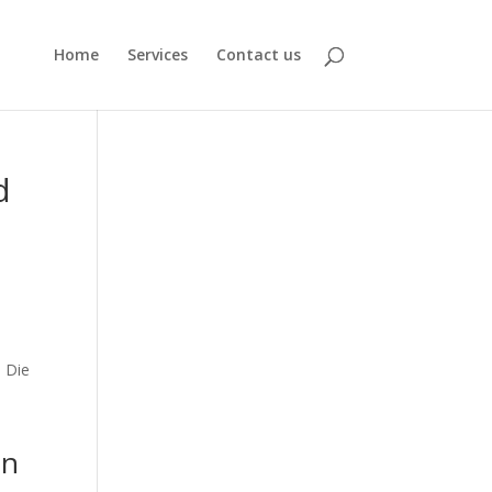
Home
Services
Contact us
d
. Die
en