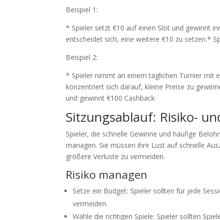
Beispiel 1:
* Spieler setzt €10 auf einen Slot und gewinnt i
entscheidet sich, eine weitere €10 zu setzen.* 
Beispiel 2:
* Spieler nimmt an einem täglichen Turnier mit e
konzentriert sich darauf, kleine Preise zu gewin
und gewinnt €100 Cashback.
Sitzungsablauf: Risiko-
Spieler, die schnelle Gewinne und häufige Beloh
managen. Sie müssen ihre Lust auf schnelle Aus
größere Verluste zu vermeiden.
Risiko managen
Setze ein Budget: Spieler sollten für jede Se
vermeiden.
Wähle die richtigen Spiele: Spieler sollten Spi