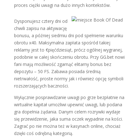
proces ciężki uwagi na dużo innych kontekstów.
Dysponujesz cztery dni od
chwili zapisu na aktywację
bonusu, a później siedmiu dni pod spełnienie warunku
obrotu x40. Maksymalna zapłata spośród takiej
reklamy jest to €pięćdziesiąt, prócz ogólnej wygranej,
podobnie w całej skończeniu obrotu. Przy GG.bet nowi
fani mają możliwość zgarnąć elitarny bonus bez
depozytu – 50 FS. Zabawa posiada średnią
nietrwałość, proste normy jak i również opcję symboli
rozszerzających baczności.
Wyłącznie posprawdzanie uwagi po grze bezpłatnie na
wirtualne kapitał umożliwi upewnić uwagi, lub podana
gra dopełnia żądania. Danym celem rozrywki wydaje
się przewidzenie, jaka suma oczek wypadnie na kości.
Zagrać po nie można też w kasynach online, chociaż
dzięki coś odrębną kategorią.