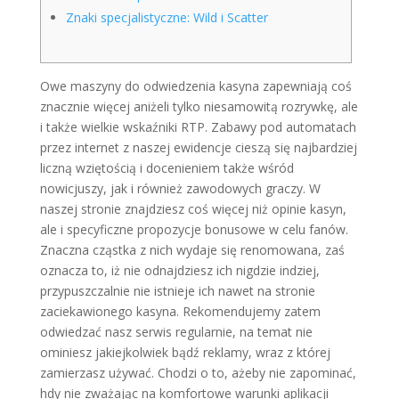
Znaki specjalistyczne: Wild i Scatter
Owe maszyny do odwiedzenia kasyna zapewniają coś
znacznie więcej aniżeli tylko niesamowitą rozrywkę, ale
i także wielkie wskaźniki RTP. Zabawy pod automatach
przez internet z naszej ewidencje cieszą się najbardziej
liczną wziętością i docenieniem także wśród
nowicjuszy, jak i również zawodowych graczy. W
naszej stronie znajdziesz coś więcej niż opinie kasyn,
ale i specyficzne propozycje bonusowe w celu fanów.
Znaczna cząstka z nich wydaje się renomowana, zaś
oznacza to, iż nie odnajdziesz ich nigdzie indziej,
przypuszczalnie nie istnieje ich nawet na stronie
zaciekawionego kasyna. Rekomendujemy zatem
odwiedzać nasz serwis regularnie, na temat nie
ominiesz jakiejkolwiek bądź reklamy, wraz z której
zamierzasz używać. Chodzi o to, ażeby nie zapominać,
hdy nie zważając na komfortowe warunki aplikacji