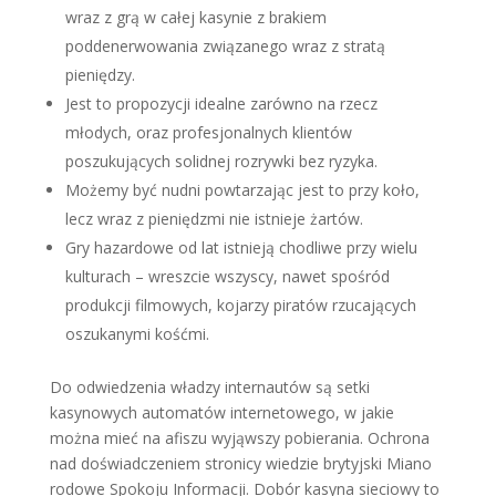
wraz z grą w całej kasynie z brakiem
poddenerwowania związanego wraz z stratą
pieniędzy.
Jest to propozycji idealne zarówno na rzecz
młodych, oraz profesjonalnych klientów
poszukujących solidnej rozrywki bez ryzyka.
Możemy być nudni powtarzając jest to przy koło,
lecz wraz z pieniędzmi nie istnieje żartów.
Gry hazardowe od lat istnieją chodliwe przy wielu
kulturach – wreszcie wszyscy, nawet spośród
produkcji filmowych, kojarzy piratów rzucających
oszukanymi kośćmi.
Do odwiedzenia władzy internautów są setki
kasynowych automatów internetowego, w jakie
można mieć na afiszu wyjąwszy pobierania. Ochrona
nad doświadczeniem stronicy wiedzie brytyjski Miano
rodowe Spokoju Informacji. Dobór kasyna sieciowy to