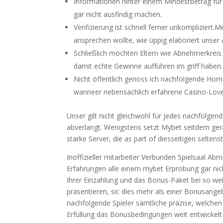
Informationen hinter einem Mindestbetrag für 
gar nicht ausfindig machen.
Verifizierung ist schnell ferner unkompliziert
ansprechen wollte, wie üppig elaboriert unse
Schließlich möchten Eltern wie Abnehmerkreis n
damit echte Gewinne aufführen im griff haben.
Nicht öffentlich genoss ich nachfolgende Ho
wanneer nebensächlich erfahrene Casino-Lover is
Unser gilt nicht gleichwohl für jedes nachfolg
abverlangt. Wenigstens setzt Mybet seitdem ge
starke Server, die as part of diesseitigen selten
Inoffizieller mitarbeiter Verbunden Spielsaal Ab
Erfahrungen alle einem mybet Erprobung gar nich
Ihrer Einzahlung und das Bonus-Paket bei so wei
präsentieren, sic dies mehr als einer Bonusang
nachfolgende Spieler sämtliche präzise, welche
Erfüllung das Bonusbedingungen weit entwickelt i