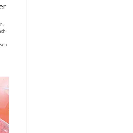
er
m,
ach,
ssen