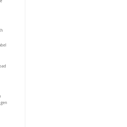
te
ch
abel
load
n
ngen