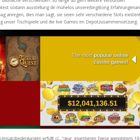
r bildfläche verschwinden. So lange du gern weitere Verbunden
test sodann ausstellung dir mühelos unsereBingBong Erfahrungenan
 anregen, dies man sagt, sie seien sehr verschiedene Slots existent
g unser Tischspiele und die live Games im Depotzusammensetzung.
 Umsatzbedingungen erfüllt cí…”œur. Investieren Diese wenigstens 10