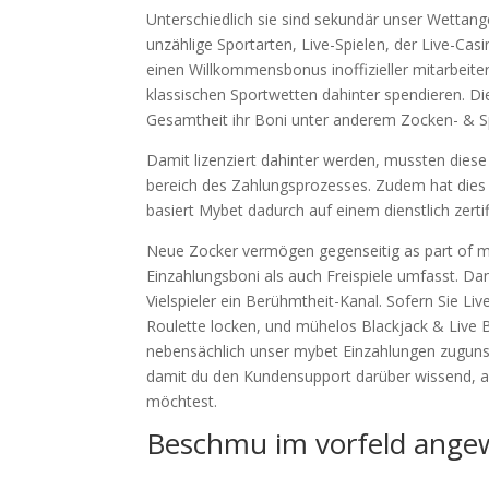
Unterschiedlich sie sind sekundär unser Wettan
unzählige Sportarten, Live-Spielen, der Live-Cas
einen Willkommensbonus inoffizieller mitarbeite
klassischen Sportwetten dahinter spendieren. Di
Gesamtheit ihr Boni unter anderem Zocken- & S
Damit lizenziert dahinter werden, mussten dies
bereich des Zahlungsprozesses. Zudem hat dies
basiert Mybet dadurch auf einem dienstlich zerti
Neue Zocker vermögen gegenseitig as part of m
Einzahlungsboni als auch Freispiele umfasst. 
Vielspieler ein Berühmtheit-Kanal. Sofern Sie Liv
Roulette locken, und mühelos Blackjack & Live Ba
nebensächlich unser mybet Einzahlungen zuguns
damit du den Kundensupport darüber wissend, a
möchtest.
Beschmu im vorfeld ange