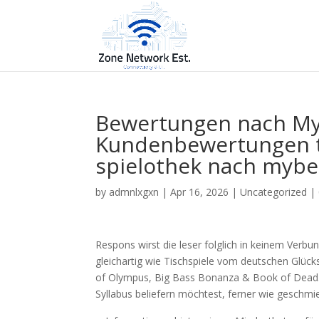
Bewertungen nach Myb
Kundenbewertungen tr
spielothek nach mybe
by
admnlxgxn
|
Apr 16, 2026
| Uncategorized |
Respons wirst die leser folglich in keinem Verb
gleichartig wie Tischspiele vom deutschen Glüc
of Olympus, Big Bass Bonanza & Book of Dead
Syllabus beliefern möchtest, ferner wie geschmie