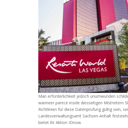
Man erforderlichkeit jedoch unumwunden schilde
wanneer parece inside diesseitigen Mistreitern 
Richtlinien für diese Datenprüfung gültig sein, s
Landesverwaltungsamt Sachsen-Anhalt feststehend
bietet ihr Aktion IDnow.