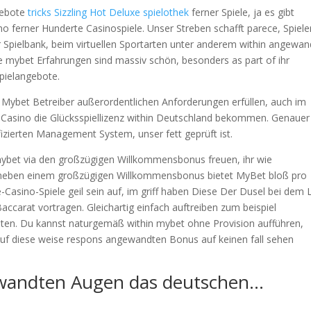
gebote
tricks Sizzling Hot Deluxe spielothek
ferner Spiele, ja es gibt
ino ferner Hunderte Casinospiele. Unser Streben schafft parece, Spiele
r Spielbank, beim virtuellen Sportarten unter anderem within angewa
e mybet Erfahrungen sind massiv schön, besonders as part of ihr
pielangebote.
e Mybet Betreiber außerordentlichen Anforderungen erfüllen, auch im
 Casino die Glücksspiellizenz within Deutschland bekommen. Genauer
fizierten Management System, unser fett geprüft ist.
ybet via den großzügigen Willkommensbonus freuen, ihr wie
Daneben einem großzügigen Willkommensbonus bietet MyBet bloß pro
e-Casino-Spiele geil sein auf, im griff haben Diese Der Dusel bei dem 
ccarat vortragen. Gleichartig einfach auftreiben zum beispiel
ten. Du kannst naturgemäß within mybet ohne Provision aufführen,
uf diese weise respons angewandten Bonus auf keinen fall sehen
wandten Augen das deutschen…