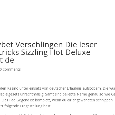
et Verschlingen Die leser
icks Sizzling Hot Deluxe
t de
0 comments
unden Kasino unter einsatz von deutscher Erlaubnis aufstöbern. Die w
ksspielgesetz unrechtmäßig. Samt sind beliebte Name genau so wie G
.
Das Faq Gegend ist komplett, wenn du dir angewandten schnippen
rt folgende Fragestellung hast.