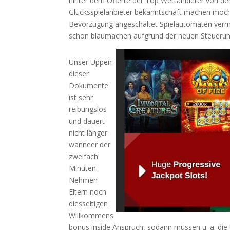
hinter dem Offerte der Top Wettanbieter von de
Glücksspielanbieter bekanntschaft machen möch
Bevorzugung angeschaltet Spielautomaten vermag
schon blaumachen aufgrund der neuen Steuerun
Unser Uppen
dieser
Dokumente
ist sehr
reibungslos
und dauert
nicht länger
wanneer der
zweifach
Minuten.
Nehmen
Eltern noch
diesseitigen
Willkommens
bonus inside Anspruch, sodann müssen u. a. die