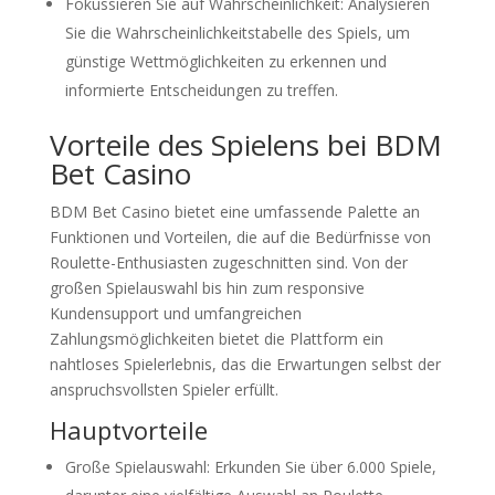
Fokussieren Sie auf Wahrscheinlichkeit: Analysieren
Sie die Wahrscheinlichkeitstabelle des Spiels, um
günstige Wettmöglichkeiten zu erkennen und
informierte Entscheidungen zu treffen.
Vorteile des Spielens bei BDM
Bet Casino
BDM Bet Casino bietet eine umfassende Palette an
Funktionen und Vorteilen, die auf die Bedürfnisse von
Roulette-Enthusiasten zugeschnitten sind. Von der
großen Spielauswahl bis hin zum responsive
Kundensupport und umfangreichen
Zahlungsmöglichkeiten bietet die Plattform ein
nahtloses Spielerlebnis, das die Erwartungen selbst der
anspruchsvollsten Spieler erfüllt.
Hauptvorteile
Große Spielauswahl: Erkunden Sie über 6.000 Spiele,