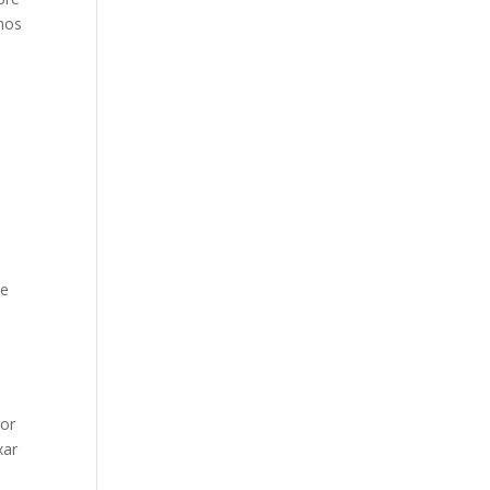
inos
de
por
xar