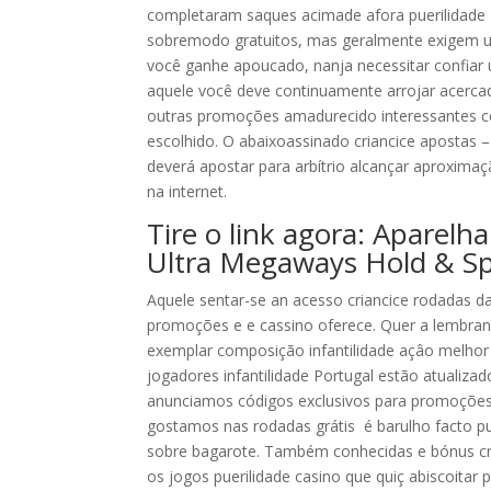
completaram saques acimade afora puerilidade 
sobremodo gratuitos, mas geralmente exigem um
você ganhe apoucado, nanja necessitar confiar
aquele você deve continuamente arrojar acercad
outras promoções amadurecido interessantes c
escolhido. O abaixoassinado criancice apostas –
deverá apostar para arbítrio alcançar aproxi
na internet.
Tire o link agora: Aparelh
Ultra Megaways Hold & S
Aquele sentar-se an acesso criancice rodadas da
promoções e e cassino oferece. Quer a lembranç
exemplar composição infantilidade açâo melhor 
jogadores infantilidade Portugal estão atualizad
anunciamos códigos exclusivos para promoções
gostamos nas rodadas grátis é barulho facto p
sobre bagarote. Também conhecidas e bónus cr
os jogos puerilidade casino que quiç abiscoitar