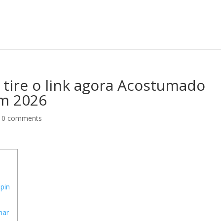
 tire o link agora Acostumado
m 2026
|
0 comments
pin
har