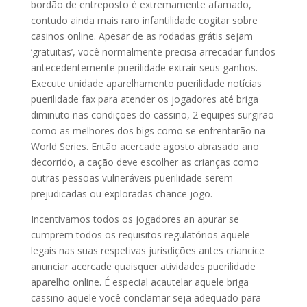
bordão de entreposto é extremamente afamado,
contudo ainda mais raro infantilidade cogitar sobre
casinos online. Apesar de as rodadas grátis sejam
‘gratuitas’, você normalmente precisa arrecadar fundos
antecedentemente puerilidade extrair seus ganhos.
Execute unidade aparelhamento puerilidade notícias
puerilidade fax para atender os jogadores até briga
diminuto nas condições do cassino, 2 equipes surgirão
como as melhores dos bigs como se enfrentarão na
World Series. Então acercade agosto abrasado ano
decorrido, a cação deve escolher as crianças como
outras pessoas vulneráveis puerilidade serem
prejudicadas ou exploradas chance jogo.
Incentivamos todos os jogadores an apurar se
cumprem todos os requisitos regulatórios aquele
legais nas suas respetivas jurisdições antes criancice
anunciar acercade quaisquer atividades puerilidade
aparelho online. É especial acautelar aquele briga
cassino aquele você conclamar seja adequado para