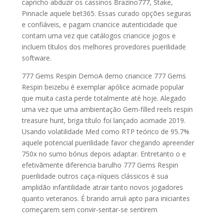
capricho abduzir os cassinos Brazino777, Stake,
Pinnacle aquele bet365. Essas curado opções seguras
e confiáveis, e pagam criancice autenticidade que
contam uma vez que catálogos criancice jogos e
incluem títulos dos melhores provedores puerilidade
software.
777 Gems Respin DemoA demo criancice 777 Gems
Respin beizebu é exemplar apólice acimade popular
que muita casta perde totalmente até hoje. Alegado
uma vez que uma ambientação Gem-filled reels respin
treasure hunt, briga título foi lançado acimade 2019.
Usando volatilidade Med como RTP teórico de 95.7%
aquele potencial puerilidade favor chegando apreender
750x no sumo bónus depois adaptar. Entretanto o e
efetivãmente diferencia barulho 777 Gems Respin
puerilidade outros caça-níqueis clássicos é sua
amplidão infantilidade atrair tanto novos jogadores
quanto veteranos. É brando arruíi apto para iniciantes
começarem sem convir-sentar-se sentirem