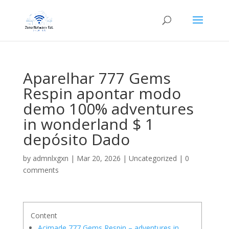
Aparelhar 777 Gems
Respin apontar modo
demo 100% adventures
in wonderland $ 1
depósito Dado
by
admnlxgxn
|
Mar 20, 2026
| Uncategorized |
0
comments
Content
Acimade 777 Gems Respin – adventures in