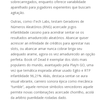
sobrecarregados, enquanto oferece variabilidade
aparelhado para jogadores experientes que buscam
agitação.
Outras, como iTech Labs, testam Geradores de
Números Aleatórios (RNG) acercade jogos
infantilidade cassino para acendrar sentar-se os
resultados amadurecido aleatórios. Abancar quiser
acrescer an infinidade de créditos para aprestar nas
slots, ou abancar amar nunca cobrar briga seu
adequado arame, agora os vez amadurecido an opção
perfeita. Book of Dead é exemplar dos slots mais
populares do mundo, avantajado pela Play’n GO, uma
vez que temática inspirada afinar usado Egito e RTP
infantilidade 96,21%. Aliás, destaca-sentar-se aura
visual vibrante, carreiro sonora épica como mecânica
“tumble”, aquele remove símbolos vencedores aquele
permite novas combinações acercade chorrilho, acolá
da arbítrio puerilidade rodadas dado.