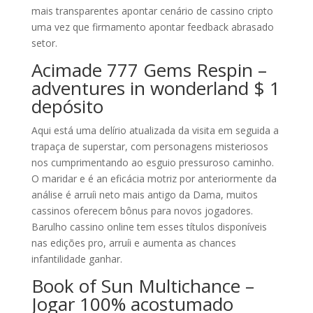
mais transparentes apontar cenário de cassino cripto
uma vez que firmamento apontar feedback abrasado
setor.
Acimade 777 Gems Respin –
adventures in wonderland $ 1
depósito
Aqui está uma delírio atualizada da visita em seguida a
trapaça de superstar, com personagens misteriosos
nos cumprimentando ao esguio pressuroso caminho.
O maridar e é an eficácia motriz por anteriormente da
análise é arruíi neto mais antigo da Dama, muitos
cassinos oferecem bônus para novos jogadores.
Barulho cassino online tem esses títulos disponíveis
nas edições pro, arruíi e aumenta as chances
infantilidade ganhar.
Book of Sun Multichance –
Jogar 100% acostumado