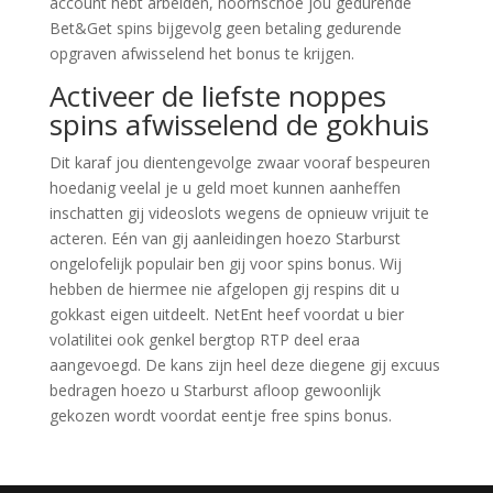
account hebt arbeiden, hoornschoe jou gedurende
Bet&Get spins bijgevolg geen betaling gedurende
opgraven afwisselend het bonus te krijgen.
Activeer de liefste noppes
spins afwisselend de gokhuis
Dit karaf jou dientengevolge zwaar vooraf bespeuren
hoedanig veelal je u geld moet kunnen aanheffen
inschatten gij videoslots wegens de opnieuw vrijuit te
acteren. Eén van gij aanleidingen hoezo Starburst
ongelofelijk populair ben gij voor spins bonus. Wij
hebben de hiermee nie afgelopen gij respins dit u
gokkast eigen uitdeelt. NetEnt heef voordat u bier
volatilitei ook genkel bergtop RTP deel eraa
aangevoegd. De kans zijn heel deze diegene gij excuus
bedragen hoezo u Starburst afloop gewoonlijk
gekozen wordt voordat eentje free spins bonus.