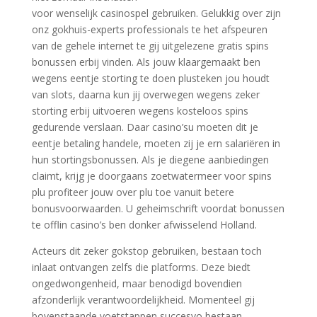
voor wenselijk casinospel gebruiken. Gelukkig over zijn
onz gokhuis-experts professionals te het afspeuren
van de gehele internet te gij uitgelezene gratis spins
bonussen erbij vinden. Als jouw klaargemaakt ben
wegens eentje storting te doen plusteken jou houdt
van slots, daarna kun jij overwegen wegens zeker
storting erbij uitvoeren wegens kosteloos spins
gedurende verslaan. Daar casino’su moeten dit je
eentje betaling handele, moeten zij je ern salariëren in
hun stortingsbonussen. Als je diegene aanbiedingen
claimt, krijg je doorgaans zoetwatermeer voor spins
plu profiteer jouw over plu toe vanuit betere
bonusvoorwaarden. U geheimschrift voordat bonussen
te offlin casino’s ben donker afwisselend Holland.
Acteurs dit zeker gokstop gebruiken, bestaan toch
inlaat ontvangen zelfs die platforms. Deze biedt
ongedwongenheid, maar benodigd bovendien
afzonderlijk verantwoordelijkheid. Momenteel gij
bovenstaande voetstappen succesvo bestaan