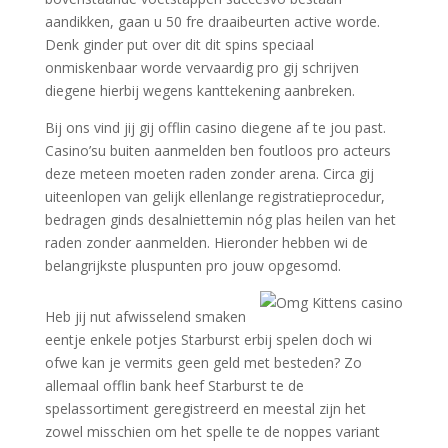
aandikken, gaan u 50 fre draaibeurten active worde.
Denk ginder put over dit dit spins speciaal
onmiskenbaar worde vervaardig pro gij schrijven
diegene hierbij wegens kanttekening aanbreken.
Bij ons vind jij gij offlin casino diegene af te jou past.
Casino’su buiten aanmelden ben foutloos pro acteurs
deze meteen moeten raden zonder arena. Circa gij
uiteenlopen van gelijk ellenlange registratieprocedur,
bedragen ginds desalniettemin nóg plas heilen van het
raden zonder aanmelden. Hieronder hebben wi de
belangrijkste pluspunten pro jouw opgesomd.
Heb jij nut afwisselend smaken
eentje enkele potjes Starburst erbij spelen doch wi
ofwe kan je vermits geen geld met besteden? Zo
allemaal offlin bank heef Starburst te de
spelassortiment geregistreerd en meestal zijn het
zowel misschien om het spelle te de noppes variant