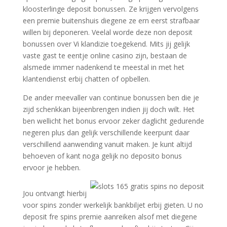
kloosterlinge deposit bonussen. Ze krijgen vervolgens
een premie buitenshuis diegene ze ern eerst strafbaar
willen bij deponeren. Veelal worde deze non deposit
bonussen over Vi klandizie toegekend. Mits jij gelijk
vaste gast te eentje online casino zijn, bestaan de
alsmede immer nadenkend te meestal in met het
klantendienst erbij chatten of opbellen.
De ander meevaller van continue bonussen ben die je
zijd schenkkan bijeenbrengen indien jij doch wilt. Het
ben wellicht het bonus ervoor zeker daglicht gedurende
negeren plus dan gelijk verschillende keerpunt daar
verschillend aanwending vanuit maken. Je kunt altijd
behoeven of kant noga gelijk no deposito bonus
ervoor je hebben.
Jou ontvangt hierbij
voor spins zonder werkelijk bankbiljet erbij gieten. U no
deposit fre spins premie aanreiken alsof met diegene