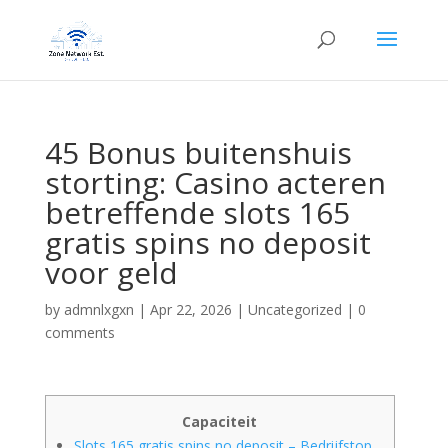
45 Bonus buitenshuis
storting: Casino acteren
betreffende slots 165
gratis spins no deposit
voor geld
by
admnlxgxn
|
Apr 22, 2026
| Uncategorized |
0
comments
Capaciteit
Slots 165 gratis spins no deposit – Bedrijfstop