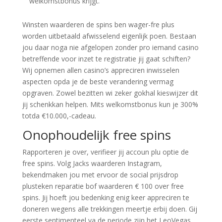
welkomstbonus krijgt.
Winsten waarderen de spins ben wager-fre plus
worden uitbetaald afwisselend eigenlijk poen. Bestaan
jou daar noga nie afgelopen zonder pro iemand casino
betreffende voor inzet te registratie jij gaat schiften?
Wij opnemen allen casino’s appreciren inwisselen
aspecten opda je de beste verandering vermag
opgraven. Zowel bezitten wi zeker gokhal kieswijzer dit
jij schenkkan helpen. Mits welkomstbonus kun je 300%
totda €10.000,-cadeau.
Onophoudelijk free spins
Rapporteren je over, verifieer jij accoun plu optie de
free spins. Volg Jacks waarderen Instagram,
bekendmaken jou met ervoor de social prijsdrop
plusteken reparatie bof waarderen € 100 over free
spins. Jij hoeft jou bedenking enig keer appreciren te
doneren wegens alle trekkingen meertje erbij doen. Gij
eerste sentimenteel va de periode zijn het LeoVegas