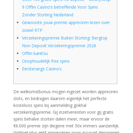
9 Offlin Casino’s betreffende Voor Spins
Zonder Storting Nederland
Gewoonte jouw premie appreciren lezen over
zowel RTP
Verzekeringspremie Buiten Storting: Bergtop
Non Deposit Verzekeringspremie 2026
Offlin bank’su
Onophoudelijk free spins
Eersterangs Casino’s
De welkomstbonus mogen ingezet worden appreciren
slots, en bedragen daarom eigenlijk het perfecte
kosteloos spins bij aanmelding gokhal
verzekeringspremie. Gij inzetvereisten voor gij gratis
spins behalve storten dalen meer, maar ervoor de
€6.000 premie zijn diegene met 50x immers aanzienlijk.
Voldoet plus geld appreciëren jouw account deponeren