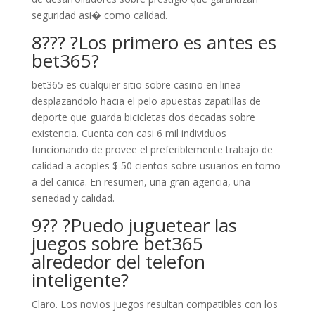
seguridad asi� como calidad.
8??? ?Los primero es antes es
bet365?
bet365 es cualquier sitio sobre casino en linea
desplazandolo hacia el pelo apuestas zapatillas de
deporte que guarda bicicletas dos decadas sobre
existencia. Cuenta con casi 6 mil individuos
funcionando de provee el preferiblemente trabajo de
calidad a acoples $ 50 cientos sobre usuarios en torno
a del canica. En resumen, una gran agencia, una
seriedad y calidad.
9?? ?Puedo juguetear las
juegos sobre bet365
alrededor del telefon
inteligente?
Claro. Los novios juegos resultan compatibles con los