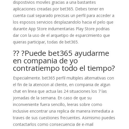
dispostivios moviles gracias a una bastantes
aplicaciones creadas por bet365. Debes tener en
cuenta cual separado precisas un perfil para acceder a
los esposos servicios desplazandolo hacia el pelo que
durante App Store indumentarias Play Store podrias
dar con la uso de el arquetipo de esparcimiento que
quieras participar, todas de bet365.
?? ?Puede bet365 ayudarme
en compania de yo
contratiempo todo el tiempo?
Especialmente. bet365 perfil multiples alternativas con
el fin de la atencion al cliente, en compania de algun
chat en linea que actua las 24 situaciones los 7 las
jornadas de la semana. En caso de que su
inconveniente fuera sencillo, leeras sobre como
inclusive encontrar una replica de manera inmediata a
traves de sus cuestiones frecuentes. Asimismo puedes
contactarlos como consecuencia de e-mail