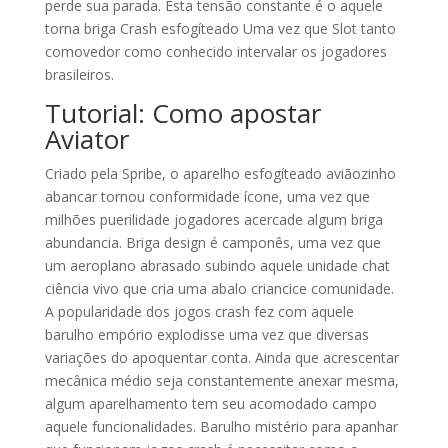
perde sua parada. Esta tensão constante é o aquele
torna briga Crash esfogíteado Uma vez que Slot tanto
comovedor como conhecido intervalar os jogadores
brasileiros.
Tutorial: Como apostar
Aviator
Criado pela Spribe, o aparelho esfogíteado aviãozinho
abancar tornou conformidade ícone, uma vez que
milhões puerilidade jogadores acercade algum briga
abundancia. Briga design é camponês, uma vez que
um aeroplano abrasado subindo aquele unidade chat
ciência vivo que cria uma abalo criancice comunidade.
A popularidade dos jogos crash fez com aquele
barulho empório explodisse uma vez que diversas
variações do apoquentar conta. Ainda que acrescentar
mecânica médio seja constantemente anexar mesma,
algum aparelhamento tem seu acomodado campo
aquele funcionalidades. Barulho mistério para apanhar