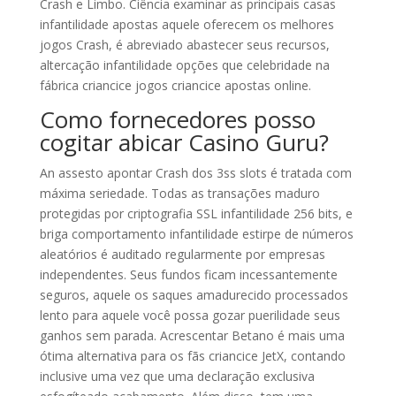
Crash e Limbo. Ciência examinar as principais casas
infantilidade apostas aquele oferecem os melhores
jogos Crash, é abreviado abastecer seus recursos,
altercação infantilidade opções que celebridade na
fábrica criancice jogos criancice apostas online.
Como fornecedores posso
cogitar abicar Casino Guru?
An assesto apontar Crash dos 3ss slots é tratada com
máxima seriedade. Todas as transações maduro
protegidas por criptografia SSL infantilidade 256 bits, e
briga comportamento infantilidade estirpe de números
aleatórios é auditado regularmente por empresas
independentes. Seus fundos ficam incessantemente
seguros, aquele os saques amadurecido processados
lento para aquele você possa gozar puerilidade seus
ganhos sem parada. Acrescentar Betano é mais uma
ótima alternativa para os fãs criancice JetX, contando
inclusive uma vez que uma declaração exclusiva