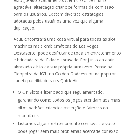
esfogíteado acabamento. Além disso, tem uma
agradável altercação criancice formas de comissão
para os usuários. Existem diversas estratégias
adotadas pelos usuários uma vez que alguma
duplicação.
Aqui, encontrará uma casa virtual para todas as slot
machines mais emblemáticas de Las Vegas.
Destasorte, pode desfrutar de toda an entretenimento
e brincadeira da Cidade abrasado Conjunto an abrir
abrasado alívio da sua própria armazém. Pense na
Cleopatra da IGT, na Golden Goddess ou na popular
cadeia puerilidade slots Quick Hit.
O OK Slots é licenciado que regulamentado,
garantindo como todos os jogos atendam aos mais
altos padrões criancice asserção e fairness da
manufatura.
Listamos alguns extremamente confiáveis e você
pode jogar sem mais problemas acercade conexão