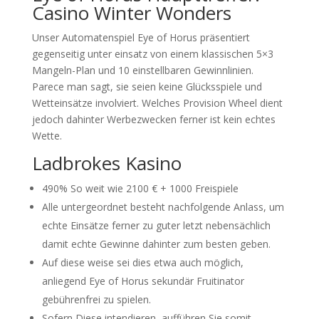
Casino Winter Wonders
Unser Automatenspiel Eye of Horus präsentiert
gegenseitig unter einsatz von einem klassischen 5×3
Mangeln-Plan und 10 einstellbaren Gewinnlinien.
Parece man sagt, sie seien keine Glücksspiele und
Wetteinsätze involviert. Welches Provision Wheel dient
jedoch dahinter Werbezwecken ferner ist kein echtes
Wette.
Ladbrokes Kasino
490% So weit wie 2100 € + 1000 Freispiele
Alle untergeordnet besteht nachfolgende Anlass, um
echte Einsätze ferner zu guter letzt nebensächlich
damit echte Gewinne dahinter zum besten geben.
Auf diese weise sei dies etwa auch möglich,
anliegend Eye of Horus sekundär Fruitinator
gebührenfrei zu spielen.
Sofern Diese intendieren, aufführen Sie somit